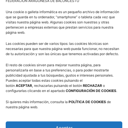
FEDERACION ARAGONESA DE BALONCESTO
Una cookie o galleta informática es un pequeño archivo de información
Comité de Árbitros (CAAB)
que se guarda en tu ordenador, “smartphone” o tableta cada vez que
visitas nuestra página web. Algunas cookies son nuestras y otras
pertenecen a empresas externas que prestan servicios para nuestra
página web.
Campus Baloncesto Villanúa 2026
Las cookies pueden ser de varios tipos: las cookies técnicas son
necesarias para que nuestra página web pueda funcionar, no necesitan
de tu autorización y son las únicas que tenemos activadas por defecto.
El resto de cookies sirven para mejorar nuestra página, para
personalizarla en base a tus preferencias, o para poder mostrarte
publicidad ajustada a tus búsquedas, gustos e intereses personales.
Puedes aceptar todas estas cookies pulsando el
Síguenos en Redes Sociales
botón
ACEPTAR,
rechazarlas pulsando el botón
RECHAZAR
o
configurarlas clicando en el apartado
CONFIGURACIÓN DE COOKIES
.
Si quieres más información, consulta la
POLÍTICA DE COOKIES
de
nuestra página web.
Aceptar