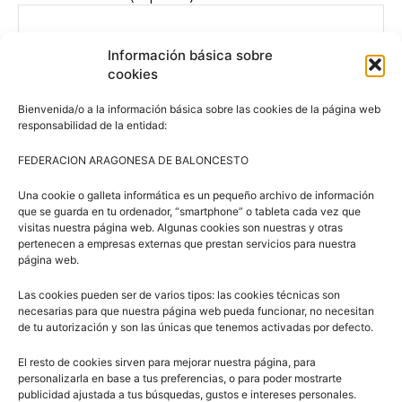
Información básica sobre
Consiento el uso de mis datos personales para recibir
cookies
publicidad de su entidad.
Bienvenida/o a la información básica sobre las cookies de la página web
responsabilidad de la entidad:
FEDERACION ARAGONESA DE BALONCESTO
Una cookie o galleta informática es un pequeño archivo de información
Twitter
que se guarda en tu ordenador, “smartphone” o tableta cada vez que
visitas nuestra página web. Algunas cookies son nuestras y otras
pertenecen a empresas externas que prestan servicios para nuestra
Tweets por @FabasketAragon
página web.
Las cookies pueden ser de varios tipos: las cookies técnicas son
necesarias para que nuestra página web pueda funcionar, no necesitan
Facebook
de tu autorización y son las únicas que tenemos activadas por defecto.
El resto de cookies sirven para mejorar nuestra página, para
personalizarla en base a tus preferencias, o para poder mostrarte
publicidad ajustada a tus búsquedas, gustos e intereses personales.