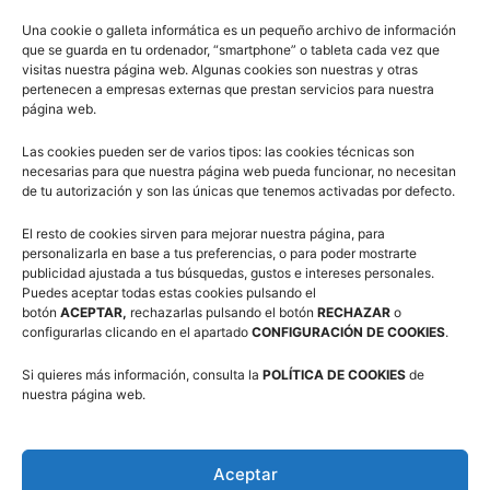
Una cookie o galleta informática es un pequeño archivo de información
Suscríbete a nuestra Newsletter
que se guarda en tu ordenador, “smartphone” o tableta cada vez que
visitas nuestra página web. Algunas cookies son nuestras y otras
pertenecen a empresas externas que prestan servicios para nuestra
Correo electrónico (requerido)
página web.
Las cookies pueden ser de varios tipos: las cookies técnicas son
necesarias para que nuestra página web pueda funcionar, no necesitan
Consiento el uso de mis datos personales para recibir
de tu autorización y son las únicas que tenemos activadas por defecto.
publicidad de su entidad.
El resto de cookies sirven para mejorar nuestra página, para
personalizarla en base a tus preferencias, o para poder mostrarte
publicidad ajustada a tus búsquedas, gustos e intereses personales.
Puedes aceptar todas estas cookies pulsando el
botón
ACEPTAR,
rechazarlas pulsando el botón
RECHAZAR
o
configurarlas clicando en el apartado
CONFIGURACIÓN DE COOKIES
.
Twitter
Si quieres más información, consulta la
POLÍTICA DE COOKIES
de
nuestra página web.
Tweets por @FabasketAragon
Aceptar