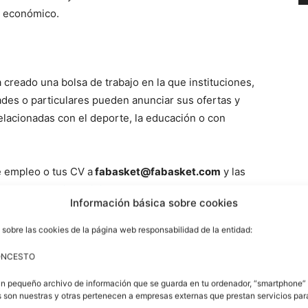
o económico.
 creado una bolsa de trabajo en la que instituciones,
ades o particulares pueden anunciar sus ofertas y
lacionadas con el deporte, la educación o con
 empleo o tus CV a
fabasket@fabasket.com
y las
s y en la
Revista Digital BASKETFAB
Información básica sobre cookies
 sobre las cookies de la página web responsabilidad de la entidad:
ONCESTO
gonesa de Baloncesto han firmado un acuerdo de
formar e incorporar a la red comercial de la firma
un pequeño archivo de información que se guarda en tu ordenador, “smartphone” 
l colectivo de la FAB, deportistas, entrenadores,
 son nuestras y otras pertenecen a empresas externas que prestan servicios pa