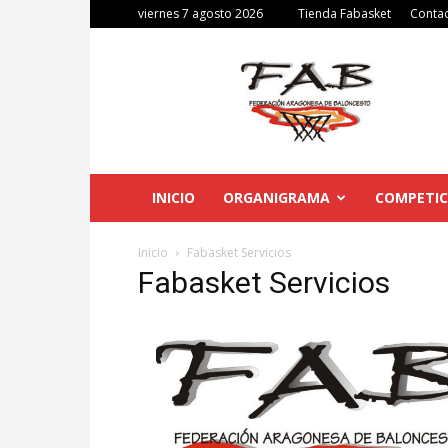
viernes 7 agosto 2026
Tienda Fabasket
Conta
Federación
Aragonesa
de
Baloncesto
INICIO
ORGANIGRAMA
COMPETIC
Inicio
Fabasket Servicios
Fabasket Servicios