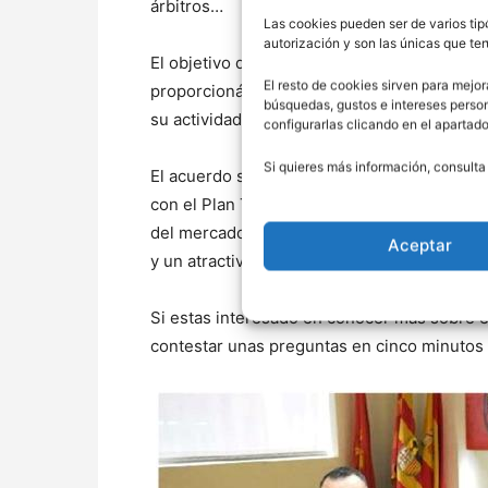
árbitros…
Las cookies pueden ser de varios tip
autorización y son las únicas que t
El objetivo de Nationale-Nederlanden es ay
El resto de cookies sirven para mejor
proporcionándoles un horario flexible de tra
búsquedas, gustos e intereses perso
su actividad deportiva.
configurarlas clicando en el apartad
Si quieres más información, consulta
El acuerdo se enmarca en el ambicioso plan 
con el Plan Talent, un plan de desarrollo p
del mercado que ofrece, entre otros benefi
Aceptar
y un atractivo plan de carrera para un perf
Si estas interesado en conocer más sobre es
contestar unas preguntas en cinco minutos 