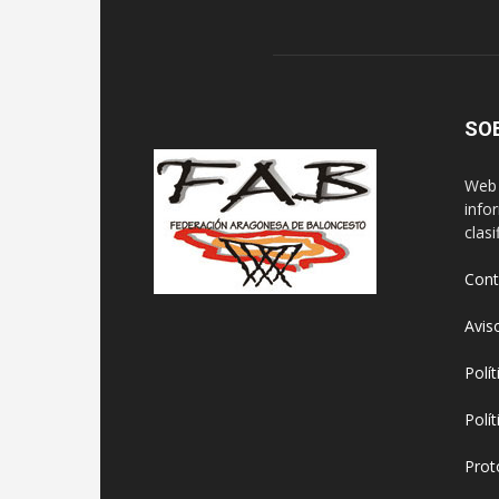
SO
Web 
info
clasi
Cont
Avis
Polí
Polí
Prot