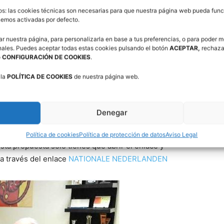
os: las cookies técnicas son necesarias para que nuestra página web pueda funci
enemos activadas por defecto.
udar a estas personas en su inserción laboral
ar nuestra página, para personalizarla en base a tus preferencias, o para poder m
bajo que les facilite y permita conciliar el mismo con
nales. Puedes aceptar todas estas cookies pulsando el botón
ACEPTAR,
rechaza
o
CONFIGURACIÓN DE COOKIES
.
 la
POLÍTICA DE COOKIES
de nuestra página web.
de crecimiento de la red agencial y para ello cuenta
rofesional con una de las mejores propuestas de valor
cios, una formación de calidad continua y homologada
Denegar
il emprendedor.
Política de cookies
Política de protección de datos
Aviso Legal
ta propuesta sólo tienes que abrir el enlace y
a través del enlace
NATIONALE NEDERLANDEN