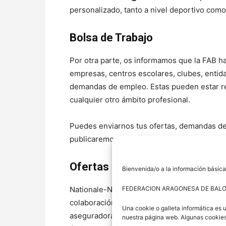
personalizado, tanto a nivel deportivo com
Bolsa de Trabajo
Por otra parte, os informamos que la FAB ha
empresas, centros escolares, clubes, entid
demandas de empleo. Estas pueden estar re
cualquier otro ámbito profesional.
Puedes enviarnos tus ofertas, demandas de
publicaremos en nuestra web, redes sociale
Ofertas de Trabajo
Bienvenida/o a la información básica
FEDERACION ARAGONESA DE BAL
Nationale-Nederlanden y la Federación Ara
colaboración que materializa la apuesta por 
Una cookie o galleta informática es 
aseguradora a personas que forman parte de
nuestra página web. Algunas cookies