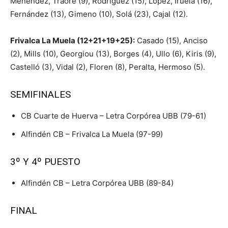
Menéndez, Traore (9), Rodríguez (15), López, Iruela (16),
Fernández (13), Gimeno (10), Solá (23), Cajal (12).
Frivalca La Muela (12+21+19+25):
Casado (15), Anciso
(2), Mills (10), Georgiou (13), Borges (4), Ullo (6), Kiris (9),
Castelló (3), Vidal (2), Floren (8), Peralta, Hermoso (5).
SEMIFINALES
CB Cuarte de Huerva – Letra Corpórea UBB (79-61)
Alfindén CB – Frivalca La Muela (97-99)
3º Y 4º PUESTO
Alfindén CB – Letra Corpórea UBB (89-84)
FINAL