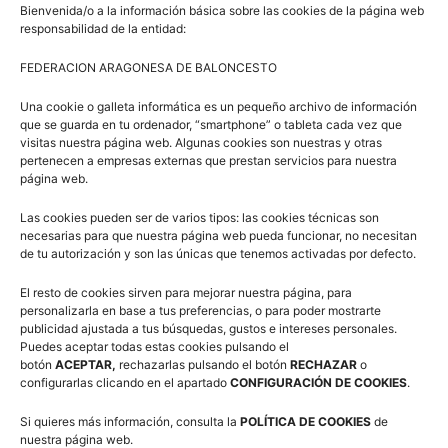
Bienvenida/o a la información básica sobre las cookies de la página web
responsabilidad de la entidad:
FEDERACION ARAGONESA DE BALONCESTO
Una cookie o galleta informática es un pequeño archivo de información
que se guarda en tu ordenador, “smartphone” o tableta cada vez que
visitas nuestra página web. Algunas cookies son nuestras y otras
FABASKET TV
pertenecen a empresas externas que prestan servicios para nuestra
página web.
Fabasket TV, el Canal de Televisión del Baloncesto
Aragonés, retransmitió en directo la final de la Copa de
Las cookies pueden ser de varios tipos: las cookies técnicas son
necesarias para que nuestra página web pueda funcionar, no necesitan
Aragón de Tercera FEB, que tuvo como protagonistas a
de tu autorización y son las únicas que tenemos activadas por defecto.
los equipos del CB Cuarte de Huerva y Frivalca La Muela.
El resto de cookies sirven para mejorar nuestra página, para
personalizarla en base a tus preferencias, o para poder mostrarte
publicidad ajustada a tus búsquedas, gustos e intereses personales.
Puedes aceptar todas estas cookies pulsando el
botón
ACEPTAR,
rechazarlas pulsando el botón
RECHAZAR
o
configurarlas clicando en el apartado
CONFIGURACIÓN DE COOKIES
.
Si quieres más información, consulta la
POLÍTICA DE COOKIES
de
nuestra página web.