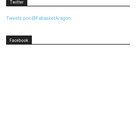
Twitter
Tweets por @FabasketAragon
Facebook