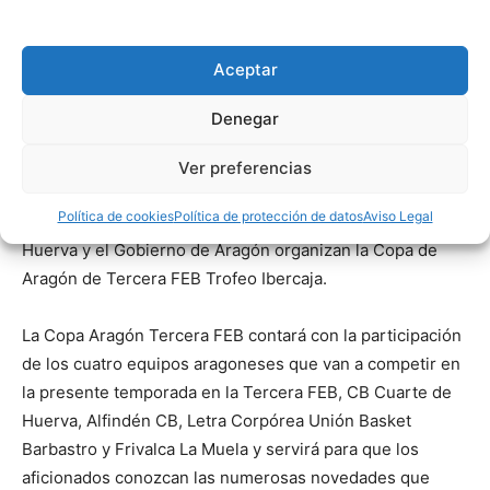
Aceptar
Denegar
PRESENTACIÓN
Ver preferencias
15/09/25
La Federación Aragonesa de Baloncesto con la
Política de cookies
Política de protección de datos
Aviso Legal
colaboración de Ibercaja, el Ayuntamiento de Cuarte de
Huerva y el Gobierno de Aragón organizan la Copa de
Aragón de Tercera FEB Trofeo Ibercaja.
La Copa Aragón Tercera FEB contará con la participación
de los cuatro equipos aragoneses que van a competir en
la presente temporada en la Tercera FEB, CB Cuarte de
Huerva, Alfindén CB, Letra Corpórea Unión Basket
Barbastro y Frivalca La Muela y servirá para que los
aficionados conozcan las numerosas novedades que