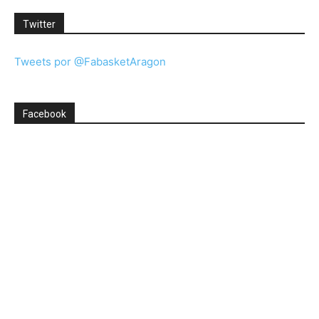
Twitter
Tweets por @FabasketAragon
Facebook