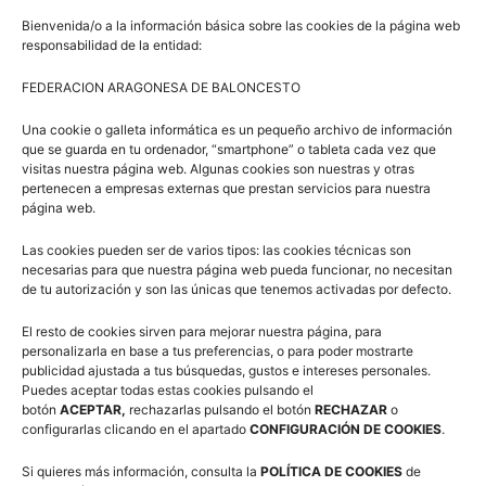
Bienvenida/o a la información básica sobre las cookies de la página web
responsabilidad de la entidad:
Artículos relacionados
Más del autor
FEDERACION ARAGONESA DE BALONCESTO
3×3 Villanúa 2026
Una cookie o galleta informática es un pequeño archivo de información
que se guarda en tu ordenador, “smartphone” o tableta cada vez que
visitas nuestra página web. Algunas cookies son nuestras y otras
pertenecen a empresas externas que prestan servicios para nuestra
página web.
Comité de Árbitros (CAAB)
Las cookies pueden ser de varios tipos: las cookies técnicas son
necesarias para que nuestra página web pueda funcionar, no necesitan
de tu autorización y son las únicas que tenemos activadas por defecto.
Campus Baloncesto Villanúa 2026
El resto de cookies sirven para mejorar nuestra página, para
personalizarla en base a tus preferencias, o para poder mostrarte
publicidad ajustada a tus búsquedas, gustos e intereses personales.
Puedes aceptar todas estas cookies pulsando el
botón
ACEPTAR,
rechazarlas pulsando el botón
RECHAZAR
o
configurarlas clicando en el apartado
CONFIGURACIÓN DE COOKIES
.
Si quieres más información, consulta la
POLÍTICA DE COOKIES
de