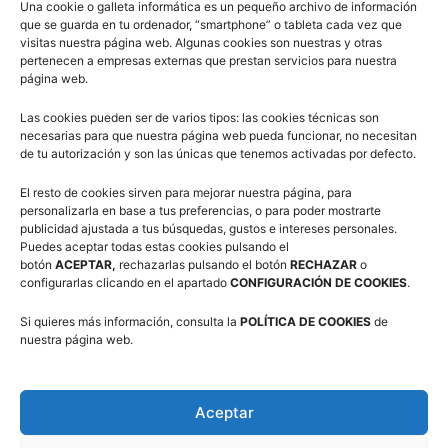
Una cookie o galleta informática es un pequeño archivo de información
que se guarda en tu ordenador, “smartphone” o tableta cada vez que
visitas nuestra página web. Algunas cookies son nuestras y otras
pertenecen a empresas externas que prestan servicios para nuestra
Campus Baloncesto Villanúa 2026
página web.
Las cookies pueden ser de varios tipos: las cookies técnicas son
necesarias para que nuestra página web pueda funcionar, no necesitan
de tu autorización y son las únicas que tenemos activadas por defecto.
El resto de cookies sirven para mejorar nuestra página, para
personalizarla en base a tus preferencias, o para poder mostrarte
publicidad ajustada a tus búsquedas, gustos e intereses personales.
Síguenos en Redes Sociales
Puedes aceptar todas estas cookies pulsando el
botón
ACEPTAR,
rechazarlas pulsando el botón
RECHAZAR
o
configurarlas clicando en el apartado
CONFIGURACIÓN DE COOKIES
.
Si quieres más información, consulta la
POLÍTICA DE COOKIES
de
nuestra página web.
Aceptar
Suscríbete a nuestra Newsletter