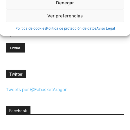
Denegar
Correo electrónico (requerido)
Ver preferencias
Consiento el uso de mis datos personales para recibir
Política de cookies
Política de protección de datos
Aviso Legal
publicidad de su entidad.
Twitter
Tweets por @FabasketAragon
Facebook