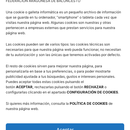
FEDERACION ARAGONESA DE BALONCESTO
Una cookie o galleta informática es un pequeño archivo de información
Comité de Árbitros (CAAB)
que se guarda en tu ordenador, “smartphone” o tableta cada vez que
visitas nuestra página web. Algunas cookies son nuestras y otras
pertenecen a empresas externas que prestan servicios para nuestra
página web.
Campus Baloncesto Villanúa 2026
Las cookies pueden ser de varios tipos: las cookies técnicas son
necesarias para que nuestra página web pueda funcionar, no necesitan
de tu autorización y son las únicas que tenemos activadas por defecto.
El resto de cookies sirven para mejorar nuestra página, para
personalizarla en base a tus preferencias, o para poder mostrarte
publicidad ajustada a tus búsquedas, gustos e intereses personales.
Puedes aceptar todas estas cookies pulsando el
Síguenos en Redes Sociales
botón
ACEPTAR,
rechazarlas pulsando el botón
RECHAZAR
o
configurarlas clicando en el apartado
CONFIGURACIÓN DE COOKIES
.
Si quieres más información, consulta la
POLÍTICA DE COOKIES
de
nuestra página web.
Aceptar