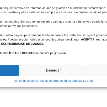
un pequeño archivo de información que se guarda en tu ordenador, “smartphone” 
n dirigidos por árbitros del Comité Aragonés, que
 son nuestras y otras pertenecen a empresas externas que prestan servicios pa
 Copa Pirineos IBERCAJA.
os: las cookies técnicas son necesarias para que nuestra página web pueda funci
enemos activadas por defecto.
ar nuestra página, para personalizarla en base a tus preferencias, o para poder m
nales. Puedes aceptar todas estas cookies pulsando el botón
ACEPTAR,
rechaza
o
CONFIGURACIÓN DE COOKIES
.
n el apoyo de los Ayuntamientos de Jaca, Sabiñánigo y
 la
POLÍTICA DE COOKIES
de nuestra página web.
olaboración de Agua Fontecabras, BMW Augusta Aragón,
o DÍA y Basket World, organizó el XIII Torneo Nacional
ró del 24 al 26 de mayo de 2019.
Denegar
n éxito de participación, con la presencia de 120
Política de cookies
Política de protección de datos
Aviso Legal
eportistas y técnicos, a los que hay que unir los