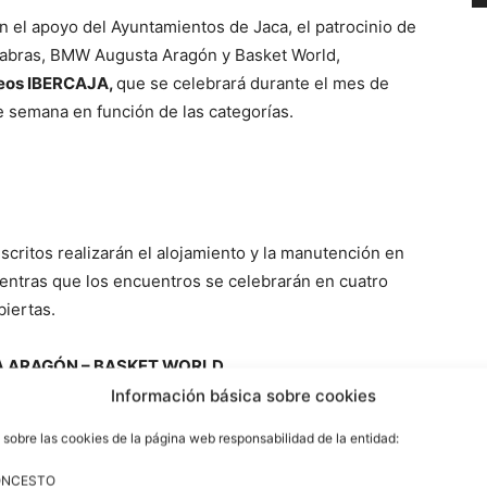
 el apoyo del Ayuntamientos de Jaca, el patrocinio de
cabras, BMW Augusta Aragón y Basket World,
neos IBERCAJA,
que se celebrará durante el mes de
 semana en función de las categorías.
scritos realizarán el alojamiento y la manutención en
ientras que los encuentros se celebrarán en cuatro
iertas.
 ARAGÓN – BASKET WORLD
 hidrataran con Agua de Fontecabras, podrán ver los
Información básica sobre cookies
cer las novedades de Basket World, empresas que
 sobre las cookies de la página web responsabilidad de la entidad:
ONCESTO