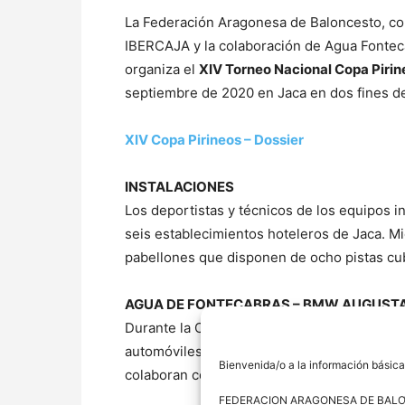
La Federación Aragonesa de Baloncesto, con
IBERCAJA y la colaboración de Agua Fonte
organiza el
XIV Torneo Nacional Copa Piri
septiembre de 2020 en Jaca en dos fines de
XIV Copa Pirineos – Dossier
INSTALACIONES
Los deportistas y técnicos de los equipos in
seis establecimientos hoteleros de Jaca. M
pabellones que disponen de ocho pistas cub
AGUA DE FONTECABRAS –
BMW AUGUSTA
Durante la Copa Pirineos los deportistas se
automóviles de BMW Augusta Aragón y cono
Bienvenida/o a la información básica
colaboran con el baloncesto aragonés.
FEDERACION ARAGONESA DE BAL