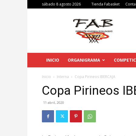
sábado 8 agosto 2026
Tienda Fabasket
Conta
Federación
Aragonesa
de
Baloncesto
INICIO
ORGANIGRAMA
COMPETIC
Inicio
Interna
Copa Pirineos IBERCAJA
Copa Pirineos I
11 abril, 2020