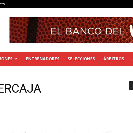
cto
IONES
ENTRENADORES
SELECCIONES
ÁRBITROS
BERCAJA