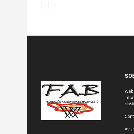
SO
Web 
info
clasi
Cont
Avis