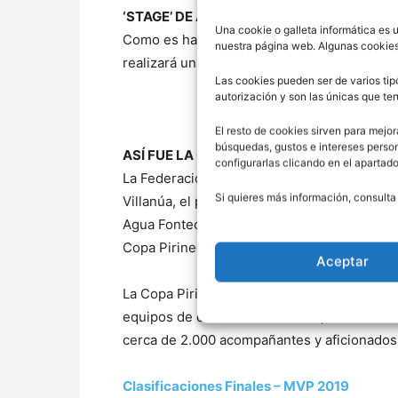
‘STAGE’ DE ÁRBITROS
Una cookie o galleta informática es 
Como es habitual todos los encuentros será
nuestra página web. Algunas cookies
realizará un stage de formación durante la
Las cookies pueden ser de varios tip
autorización y son las únicas que t
El resto de cookies sirven para mejor
búsquedas, gustos e intereses perso
ASÍ FUE LA COPA PIRINEOS 2019
configurarlas clicando en el apartad
La Federación Aragonesa de Baloncesto, co
Si quieres más información, consulta
Villanúa, el patrocinio de IBERCAJA y la c
Agua Fontecabras, B The Travel Brand, Grup
Copa Pirineos IBERCAJA 2019, que se celeb
Aceptar
La Copa Pirineos IBERCAJA 2019 tuvo un gra
equipos de cinco Comunidades, unos 1.600 d
cerca de 2.000 acompañantes y aficionados
Clasificaciones Finales – MVP 2019