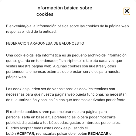
Información básica sobre
cookies
Bienvenida/o a la información básica sobre las cookies de la página web
responsabilidad de la entidad:
Síguenos en Redes Sociales
FEDERACION ARAGONESA DE BALONCESTO
Una cookie o galleta informática es un pequeño archivo de información
que se guarda en tu ordenador, “smartphone” o tableta cada vez que
visitas nuestra página web. Algunas cookies son nuestras y otras
pertenecen a empresas externas que prestan servicios para nuestra
página web.
Las cookies pueden ser de varios tipos: las cookies técnicas son
necesarias para que nuestra página web pueda funcionar, no necesitan
Suscríbete a nuestra Newsletter
de tu autorización y son las únicas que tenemos activadas por defecto.
El resto de cookies sirven para mejorar nuestra página, para
Correo electrónico (requerido)
personalizarla en base a tus preferencias, o para poder mostrarte
publicidad ajustada a tus búsquedas, gustos e intereses personales.
Puedes aceptar todas estas cookies pulsando el
botón
ACEPTAR,
rechazarlas pulsando el botón
RECHAZAR
o
Consiento el uso de mis datos personales para recibir