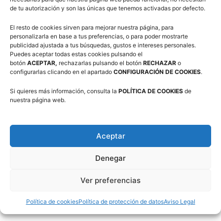
Artículos relacionados
Más del autor
de tu autorización y son las únicas que tenemos activadas por defecto.
3×3 Villanúa 2026
El resto de cookies sirven para mejorar nuestra página, para
personalizarla en base a tus preferencias, o para poder mostrarte
publicidad ajustada a tus búsquedas, gustos e intereses personales.
Puedes aceptar todas estas cookies pulsando el
botón
ACEPTAR,
rechazarlas pulsando el botón
RECHAZAR
o
configurarlas clicando en el apartado
CONFIGURACIÓN DE COOKIES
.
Comité de Árbitros (CAAB)
Si quieres más información, consulta la
POLÍTICA DE COOKIES
de
nuestra página web.
Campus Baloncesto Villanúa 2026
Aceptar
Denegar
Ver preferencias
Síguenos en Redes Sociales
Política de cookies
Política de protección de datos
Aviso Legal