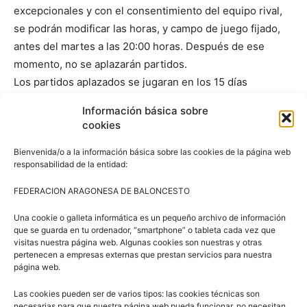
excepcionales y con el consentimiento del equipo rival,
se podrán modificar las horas, y campo de juego fijado,
antes del martes a las 20:00 horas. Después de ese
momento, no se aplazarán partidos.
Los partidos aplazados se jugaran en los 15 días
siguientes a su jornada, para lo cual al solicitar el
Información básica sobre
aplazamiento habrá de fijarse la fecha en la que va a
cookies
disputarse dicho partido de común acuerdo entre ambos
Bienvenida/o a la información básica sobre las cookies de la página web
equipos.
responsabilidad de la entidad:
FEDERACION ARAGONESA DE BALONCESTO
Una cookie o galleta informática es un pequeño archivo de información
que se guarda en tu ordenador, “smartphone” o tableta cada vez que
visitas nuestra página web. Algunas cookies son nuestras y otras
pertenecen a empresas externas que prestan servicios para nuestra
página web.
Las cookies pueden ser de varios tipos: las cookies técnicas son
necesarias para que nuestra página web pueda funcionar, no necesitan