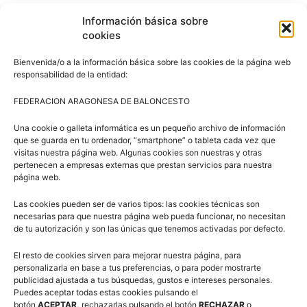
Finalmente, el director general de Deportes,
Javier de
Información básica sobre
Diego
, quiso destacar el impulso al deporte femenino
cookies
que supone acoger este tipo de partidos.
Bienvenida/o a la información básica sobre las cookies de la página web
responsabilidad de la entidad:
JOSÉ LANZUELA MARINA
FEDERACION ARAGONESA DE BALONCESTO
El deporte de la canasta recibió el pasado mes de abril un
duro golpe, con el fallecimiento a los 68 años de edad de
Una cookie o galleta informática es un pequeño archivo de información
que se guarda en tu ordenador, “smartphone” o tableta cada vez que
una de las personas claves del baloncesto turolense y
visitas nuestra página web. Algunas cookies son nuestras y otras
aragonés, un histórico,
José Lanzuela Marina.
pertenecen a empresas externas que prestan servicios para nuestra
página web.
Pepe, como era conocido entre sus amigos y la gente del
Las cookies pueden ser de varios tipos: las cookies técnicas son
baloncesto, nació en la localidad turolense de Cella
necesarias para que nuestra página web pueda funcionar, no necesitan
de tu autorización y son las únicas que tenemos activadas por defecto.
(1952), y tras destacar en su etapa de jugador, en los
años ochenta fue el entrenador del CB Teruel Sports,
El resto de cookies sirven para mejorar nuestra página, para
que militaba en la segunda división del baloncesto
personalizarla en base a tus preferencias, o para poder mostrarte
publicidad ajustada a tus búsquedas, gustos e intereses personales.
nacional, que llenaba el pabellón de Las Viñas cada dos
Puedes aceptar todas estas cookies pulsando el
semanas y en la que ha sido la época más gloriosa del
botón
ACEPTAR,
rechazarlas pulsando el botón
RECHAZAR
o