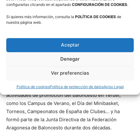
configurarlas clicando en el apartado
CONFIGURACIÓN DE COOKIES
.
baloncesto turolense.
Si quieres más información, consulta la
POLÍTICA DE COOKIES
de
Tras la desaparición del CB Teruel Sports, Pepe Lanzuela
nuestra página web.
fue jugador y entrenador del San Jorge de Teruel, hasta
que en los años noventa impulso la creación y fue
Aceptar
presidente del Club Amigos del Baloncesto de Teruel,
que fue un referente del baloncesto aragonés, con una
Denegar
excelente cantera y equipos en la 1ª División Nacional
Masculina y Femenina.
Ver preferencias
Además, Pepe fue uno de los impulsores de diferentes
Política de cookies
Política de protección de datos
Aviso Legal
actividades de promoción del baloncesto en Teruel,
como los Campus de Verano, el Día del Minibasket,
Torneos, Campeonatos de España de Clubes… y ha
formó parte de la Junta Directiva de la Federación
Aragonesa de Baloncesto durante dos décadas.