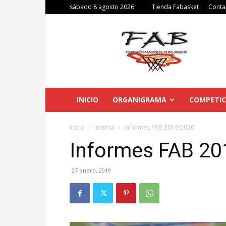
sábado 8 agosto 2026
Tienda Fabasket
Conta
Federación
Aragonesa
de
Baloncesto
INICIO
ORGANIGRAMA
COMPETIC
Inicio
Interna
Informes FAB 2019/2020
Informes FAB 2
27 enero, 2019