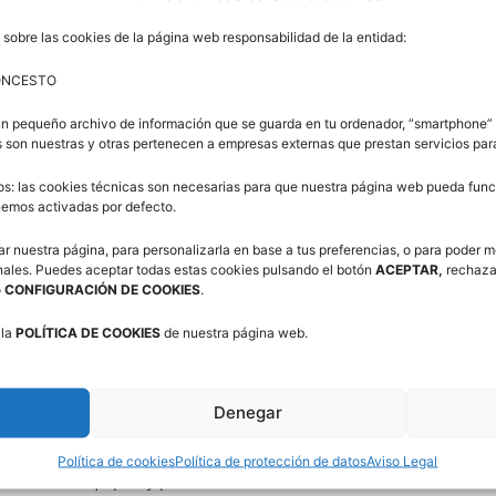
 sobre las cookies de la página web responsabilidad de la entidad:
s más que en la pasada temporada-, lidera el ranking
ONCESTO
competiciones nacionales, regionales y provinciales
un pequeño archivo de información que se guarda en tu ordenador, “smartphone” 
 que tiene en los Campeonatos de Aragón Júnior y
 son nuestras y otras pertenecen a empresas externas que prestan servicios pa
os: las cookies técnicas son necesarias para que nuestra página web pueda funci
enemos activadas por defecto.
lios, con 14 equipos y el EM El Olivar, con 12 equipos,
ar nuestra página, para personalizarla en base a tus preferencias, o para poder m
nales. Puedes aceptar todas estas cookies pulsando el botón
ACEPTAR,
rechaza
o
CONFIGURACIÓN DE COOKIES
.
 la
POLÍTICA DE COOKIES
de nuestra página web.
la presente temporada en las principales competiciones
de Zaragoza, una cifra récord que supera los 120 que se
os 109 de la pasada campaña.
Denegar
Política de cookies
Política de protección de datos
Aviso Legal
remento de equipos y partidos -más de 600 cada fin de