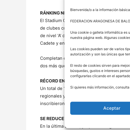
Bienvenida/o a la información básica
RÁNKING NIVEL A
El Stadium Casablanca, con 19 equipos -tre
FEDERACION ARAGONESA DE BAL
de clubes con más equipos en las primeras 
Una cookie o galleta informática es 
de nivel ‘A’ destacando los cuatro equipos
nuestra página web. Algunas cookies
Cadete y en Infantil de Nivel ‘A’.
Las cookies pueden ser de varios tip
autorización y son las únicas que t
Completan el podio de este ranking el CN He
dos más que en la pasada campaña.
El resto de cookies sirven para mejor
búsquedas, gustos e intereses perso
configurarlas clicando en el apartad
RÉCORD EN NIVEL A
Si quieres más información, consulta
Un total de 121 equipos se han inscrito en 
regionales y provinciales de los niveles A 
inscribieron en la temporada 2012-2013 y l
Aceptar
SE REDUCEN LAS INCIDENCIAS
En la última década, y a pesar del gran inc