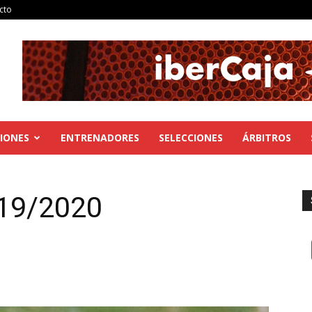
cto
IONES
ENTRENADORES
SELECCIONES
ÁRBITROS
019/2020