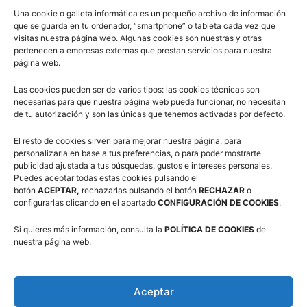
Comité de Árbitros (CAAB)
Una cookie o galleta informática es un pequeño archivo de información
que se guarda en tu ordenador, “smartphone” o tableta cada vez que
visitas nuestra página web. Algunas cookies son nuestras y otras
pertenecen a empresas externas que prestan servicios para nuestra
página web.
Campus Baloncesto Villanúa 2026
Las cookies pueden ser de varios tipos: las cookies técnicas son
necesarias para que nuestra página web pueda funcionar, no necesitan
de tu autorización y son las únicas que tenemos activadas por defecto.
El resto de cookies sirven para mejorar nuestra página, para
personalizarla en base a tus preferencias, o para poder mostrarte
publicidad ajustada a tus búsquedas, gustos e intereses personales.
Síguenos en Redes Sociales
Puedes aceptar todas estas cookies pulsando el
botón
ACEPTAR,
rechazarlas pulsando el botón
RECHAZAR
o
configurarlas clicando en el apartado
CONFIGURACIÓN DE COOKIES
.
Si quieres más información, consulta la
POLÍTICA DE COOKIES
de
nuestra página web.
Aceptar
Suscríbete a nuestra Newsletter