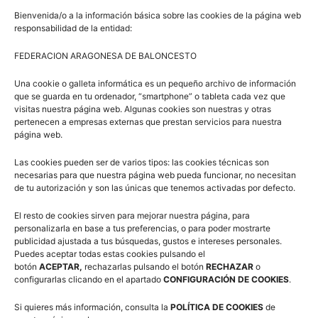
una isla de Tenerife volcada… Tenemos todos los
Bienvenida/o a la información básica sobre las cookies de la página web
medios para organizar un gran torneo».
responsabilidad de la entidad:
FEDERACION ARAGONESA DE BALONCESTO
En definitiva, un año 2017 bueno, mejor aún de lo
previsto, pero que no hará caer a la Federación en el
Una cookie o galleta informática es un pequeño archivo de información
que se guarda en tu ordenador, “smartphone” o tableta cada vez que
conformismo. Y es que como su máximo dirigente
visitas nuestra página web. Algunas cookies son nuestras y otras
expresa,
«la FEB quiere ser siempre innovadora. Ser
pertenecen a empresas externas que prestan servicios para nuestra
página web.
siempre los que cogen la bandera de los nuevos
productos y de las nuevas vías de desarrollo. Me
Las cookies pueden ser de varios tipos: las cookies técnicas son
encanta tener la sensación, trabajando aquí, de que esta
necesarias para que nuestra página web pueda funcionar, no necesitan
de tu autorización y son las únicas que tenemos activadas por defecto.
es una Federación absolutamente viva».
El resto de cookies sirven para mejorar nuestra página, para
personalizarla en base a tus preferencias, o para poder mostrarte
publicidad ajustada a tus búsquedas, gustos e intereses personales.
Puedes aceptar todas estas cookies pulsando el
botón
ACEPTAR,
rechazarlas pulsando el botón
RECHAZAR
o
configurarlas clicando en el apartado
CONFIGURACIÓN DE COOKIES
.
Si quieres más información, consulta la
POLÍTICA DE COOKIES
de