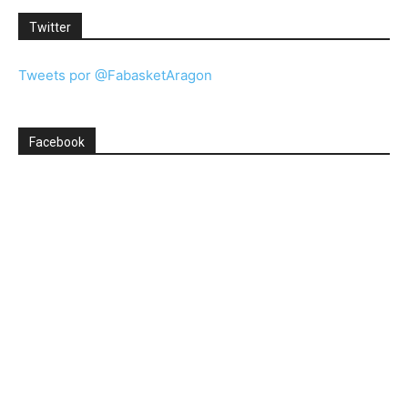
Twitter
Tweets por @FabasketAragon
Facebook