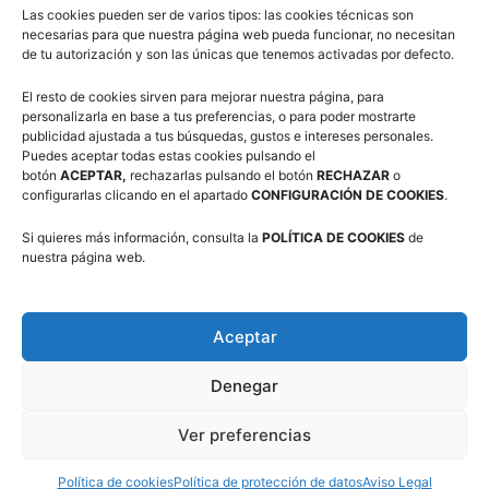
Las cookies pueden ser de varios tipos: las cookies técnicas son
Síguenos en Redes Sociales
necesarias para que nuestra página web pueda funcionar, no necesitan
de tu autorización y son las únicas que tenemos activadas por defecto.
El resto de cookies sirven para mejorar nuestra página, para
personalizarla en base a tus preferencias, o para poder mostrarte
publicidad ajustada a tus búsquedas, gustos e intereses personales.
Puedes aceptar todas estas cookies pulsando el
botón
ACEPTAR,
rechazarlas pulsando el botón
RECHAZAR
o
configurarlas clicando en el apartado
CONFIGURACIÓN DE COOKIES
.
Suscríbete a nuestra Newsletter
Si quieres más información, consulta la
POLÍTICA DE COOKIES
de
nuestra página web.
Correo electrónico (requerido)
Aceptar
Consiento el uso de mis datos personales para recibir
Denegar
publicidad de su entidad.
Ver preferencias
Política de cookies
Política de protección de datos
Aviso Legal