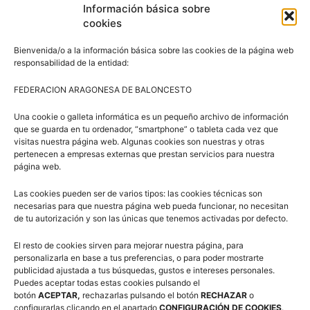
Información básica sobre
cookies
Bienvenida/o a la información básica sobre las cookies de la página web
responsabilidad de la entidad:
Síguenos en Redes Sociales
FEDERACION ARAGONESA DE BALONCESTO
Una cookie o galleta informática es un pequeño archivo de información
que se guarda en tu ordenador, “smartphone” o tableta cada vez que
visitas nuestra página web. Algunas cookies son nuestras y otras
pertenecen a empresas externas que prestan servicios para nuestra
página web.
Las cookies pueden ser de varios tipos: las cookies técnicas son
Suscríbete a nuestra Newsletter
necesarias para que nuestra página web pueda funcionar, no necesitan
de tu autorización y son las únicas que tenemos activadas por defecto.
Correo electrónico (requerido)
El resto de cookies sirven para mejorar nuestra página, para
personalizarla en base a tus preferencias, o para poder mostrarte
publicidad ajustada a tus búsquedas, gustos e intereses personales.
Puedes aceptar todas estas cookies pulsando el
Consiento el uso de mis datos personales para recibir
botón
ACEPTAR,
rechazarlas pulsando el botón
RECHAZAR
o
publicidad de su entidad.
configurarlas clicando en el apartado
CONFIGURACIÓN DE COOKIES
.