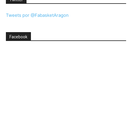
Tweets por @FabasketAragon
Facebook