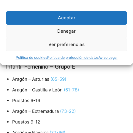
Aragón – Andalucía
(43-53)
Aceptar
Puestos 5-8
Aragón – País Vasco
(77-67)
Denegar
Puestos 5-6
Ver preferencias
Aragón – Valencia
(93-67)
Política de cookies
Política de protección de datos
Aviso Legal
Infantil Femenino – Grupo E
Aragón – Asturias
(65-59)
Aragón – Castilla y León
(61-78)
Puestos 9-16
Aragón – Extremadura
(73-22)
Puestos 9-12
Aragón – Navarra
(77-66)