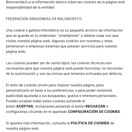
Bienvenida/o a la información básica sobre las cookies de la página web
responsabilidad de la entidad:
FEDERACION ARAGONESA DE BALONCESTO
Una cookie o galleta informática es un pequeño archivo de información
que se guarda en tu ordenador, “smartphone” o tableta cada vez que
visitas nuestra página web. Algunas cookies son nuestras y otras
pertenecen a empresas externas que prestan servicios para nuestra
página web.
Las cookies pueden ser de varios tipos: las cookies técnicas son
necesarias para que nuestra página web pueda funcionar, no necesitan
de tu autorización y son las únicas que tenemos activadas por defecto.
Cadete Femenino – Grupo B
El resto de cookies sirven para mejorar nuestra página, para
personalizarla en base a tus preferencias, o para poder mostrarte
publicidad ajustada a tus búsquedas, gustos e intereses personales.
Aragón – Castilla La Mancha
(77-50)
Puedes aceptar todas estas cookies pulsando el
botón
ACEPTAR,
rechazarlas pulsando el botón
RECHAZAR
o
Aragón – La Rioja
(88-43)
configurarlas clicando en el apartado
CONFIGURACIÓN DE COOKIES
.
Aragón – Madrid
(64-68)
Si quieres más información, consulta la
POLÍTICA DE COOKIES
de
nuestra página web.
Cuartos Final