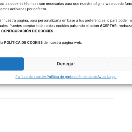
os: las cookies técnicas son necesarias para que nuestra página web pueda funci
ividades de ocio y tiempo libre, zonas de aseo y ducha,
enemos activadas por defecto.
 son apropiados para deportistas.
ar nuestra página, para personalizarla en base a tus preferencias, o para poder m
nales. Puedes aceptar todas estas cookies pulsando el botón
ACEPTAR,
rechaza
n de Villanúa y en las pistas exteriores situadas junto
o
CONFIGURACIÓN DE COOKIES
.
 la
POLÍTICA DE COOKIES
de nuestra página web.
S (LOPD)
Denegar
ivas_para_trabajadores
Política de cookies
Política de protección de datos
Aviso Legal