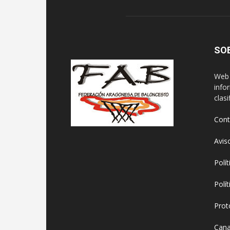
SO
Web 
info
clasi
Cont
Avis
Polí
Polí
Prot
Cana