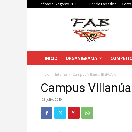
sábado 8 agosto 2026
Tienda Fabasket
Conta
Federación
Aragonesa
de
Baloncesto
INICIO
ORGANIGRAMA
COMPETIC
Inicio
Interna
Campus Villanúa IBERCAJA
Campus Villanú
26 julio, 2019