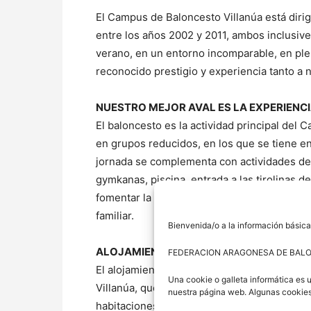
El Campus de Baloncesto Villanúa está dirig
entre los años 2002 y 2011, ambos inclusiv
verano, en un entorno incomparable, en ple
reconocido prestigio y experiencia tanto a
NUESTRO MEJOR AVAL ES LA EXPERIENCI
El baloncesto es la actividad principal del
en grupos reducidos, en los que se tiene en 
jornada se complementa con actividades de o
gymkanas, piscina, entrada a las tirolinas 
fomentar la amistad y el compañerismo, así
familiar.
Bienvenida/o a la información básica
ALOJAMIENTO – INSTALACIONES
FEDERACION ARAGONESA DE BAL
El alojamiento y la manutención de los alum
Una cookie o galleta informática es 
Villanúa, que cuenta con 135 plazas, distrib
nuestra página web. Algunas cookies
habitaciones están equipadas con sábanas,