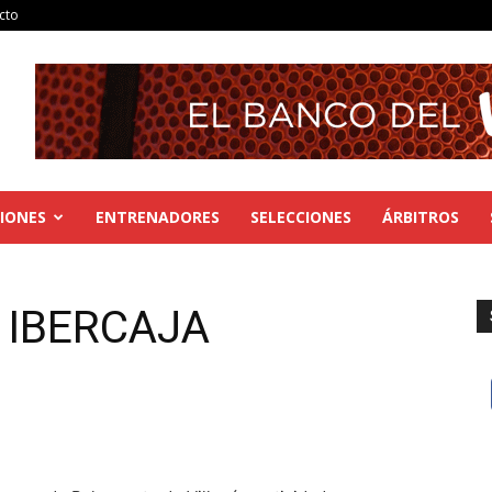
cto
IONES
ENTRENADORES
SELECCIONES
ÁRBITROS
a IBERCAJA