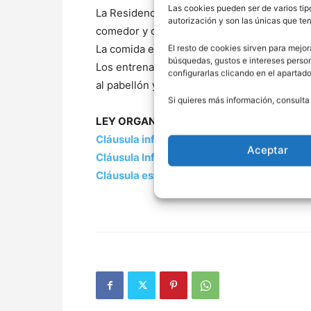
Las cookies pueden ser de varios tip
La Residencia dispone de salas para las act
autorización y son las únicas que t
comedor y cocina.
La comida es casera, abundante y los menús
El resto de cookies sirven para mejor
búsquedas, gustos e intereses perso
Los entrenamientos se realizan en el pabelló
configurarlas clicando en el apartad
al pabellón y la piscina.
Si quieres más información, consulta
LEY ORGANICA DE PROTECCIÓN DE DATO
Cláusula informativa C2 Menores
Aceptar
Cláusula Informativa C2 Mayores 14
Cláusula específica certificaciones negat