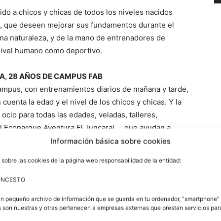
ido a chicos y chicas de todos los niveles nacidos
e, que deseen mejorar sus fundamentos durante el
na naturaleza, y de la mano de entrenadores de
 nivel humano como deportivo.
A, 28 AÑOS DE CAMPUS FAB
 Campus, con entrenamientos diarios de mañana y tarde,
cuenta la edad y el nivel de los chicos y chicas. Y la
cio para todas las edades, veladas, talleres,
del Ecoparque Aventura El Juncaral…, que ayudan a
 como a aprender a desenvolverse lejos del entorno
Información básica sobre cookies
 sobre las cookies de la página web responsabilidad de la entidad:
ONCESTO
nos y técnicos se realiza en la Residencia Juvenil de
un pequeño archivo de información que se guarda en tu ordenador, “smartphone” 
uidas en habitaciones de 4 plazas. Todas las
 son nuestras y otras pertenecen a empresas externas que prestan servicios pa
 mantas, armarios, lavabo…