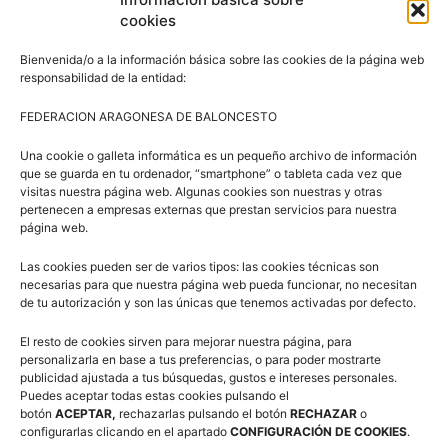
cookies
Bienvenida/o a la información básica sobre las cookies de la página web
responsabilidad de la entidad:
Síguenos en Redes Sociales
FEDERACION ARAGONESA DE BALONCESTO
Una cookie o galleta informática es un pequeño archivo de información
que se guarda en tu ordenador, “smartphone” o tableta cada vez que
visitas nuestra página web. Algunas cookies son nuestras y otras
pertenecen a empresas externas que prestan servicios para nuestra
página web.
Las cookies pueden ser de varios tipos: las cookies técnicas son
Suscríbete a nuestra Newsletter
necesarias para que nuestra página web pueda funcionar, no necesitan
de tu autorización y son las únicas que tenemos activadas por defecto.
Correo electrónico (requerido)
El resto de cookies sirven para mejorar nuestra página, para
personalizarla en base a tus preferencias, o para poder mostrarte
publicidad ajustada a tus búsquedas, gustos e intereses personales.
Consiento el uso de mis datos personales para recibir
Puedes aceptar todas estas cookies pulsando el
botón
publicidad de su entidad.
ACEPTAR,
rechazarlas pulsando el botón
RECHAZAR
o
configurarlas clicando en el apartado
CONFIGURACIÓN DE COOKIES
.