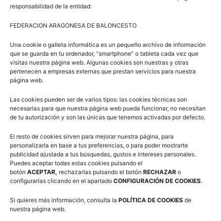
responsabilidad de la entidad:
FEDERACION ARAGONESA DE BALONCESTO
Una cookie o galleta informática es un pequeño archivo de información
que se guarda en tu ordenador, “smartphone” o tableta cada vez que
visitas nuestra página web. Algunas cookies son nuestras y otras
Suscríbete a nuestra Newsletter
pertenecen a empresas externas que prestan servicios para nuestra
página web.
Correo electrónico (requerido)
Las cookies pueden ser de varios tipos: las cookies técnicas son
necesarias para que nuestra página web pueda funcionar, no necesitan
de tu autorización y son las únicas que tenemos activadas por defecto.
Consiento el uso de mis datos personales para recibir
El resto de cookies sirven para mejorar nuestra página, para
publicidad de su entidad.
personalizarla en base a tus preferencias, o para poder mostrarte
publicidad ajustada a tus búsquedas, gustos e intereses personales.
Puedes aceptar todas estas cookies pulsando el
botón
ACEPTAR,
rechazarlas pulsando el botón
RECHAZAR
o
configurarlas clicando en el apartado
CONFIGURACIÓN DE COOKIES
.
Si quieres más información, consulta la
POLÍTICA DE COOKIES
de
nuestra página web.
Twitter