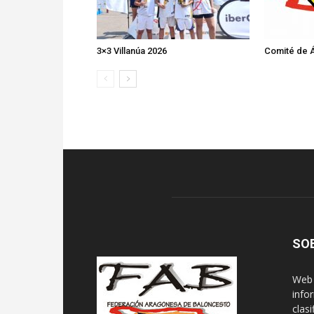
3×3 Villanúa 2026
Comité de Á
SO
Web 
info
clasi