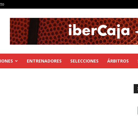
cto
IONES
ENTRENADORES
SELECCIONES
ÁRBITROS