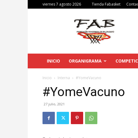
viernes 7 agosto 2026
Tienda Fabasket
Conta
Federación
Aragonesa
de
Baloncesto
INICIO
ORGANIGRAMA
COMPETIC
Inicio
Interna
#YomeVacuno
#YomeVacuno
27 julio, 2021