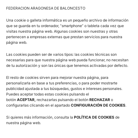
Han pasado nueve años y parece que hubiera sido ayer.
FEDERACION ARAGONESA DE BALONCESTO
La noche del 20 de octubre de 2014 llegaba la noticia
más triste para sus familiares, amigos y el baloncesto
Una cookie o galleta informática es un pequeño archivo de información
que se guarda en tu ordenador, “smartphone” o tableta cada vez que
aragonés, la que nadie hubiera querido escuchar. José
visitas nuestra página web. Algunas cookies son nuestras y otras
Luis Abós había fallecido.
pertenecen a empresas externas que prestan servicios para nuestra
página web.
José Luis Abós, en el recuerdo
Las cookies pueden ser de varios tipos: las cookies técnicas son
necesarias para que nuestra página web pueda funcionar, no necesitan
de tu autorización y son las únicas que tenemos activadas por defecto.
El resto de cookies sirven para mejorar nuestra página, para
personalizarla en base a tus preferencias, o para poder mostrarte
publicidad ajustada a tus búsquedas, gustos e intereses personales.
Puedes aceptar todas estas cookies pulsando el
botón
ACEPTAR,
rechazarlas pulsando el botón
RECHAZAR
o
configurarlas clicando en el apartado
CONFIGURACIÓN DE COOKIES
.
Si quieres más información, consulta la
POLÍTICA DE COOKIES
de
Artículos relacionados
Más del autor
nuestra página web.
Cursos Entrenador Nivel I-II