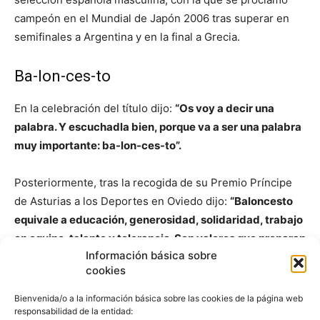
campeón en el Mundial de Japón 2006 tras superar en
semifinales a Argentina y en la final a Grecia.
Ba-lon-ces-to
En la celebración del título dijo:
“Os voy a decir una
palabra. Y escuchadla bien, porque va a ser una palabra
muy importante: ba-lon-ces-to”.
Posteriormente, tras la recogida de su Premio Príncipe
de Asturias a los Deportes en Oviedo dijo:
“Baloncesto
equivale a educación, generosidad, solidaridad, trabajo
en equipo, talante y tolerancia. Son valores que preparan
Información básica sobre
a un jugador para el futuro”.
cookies
José Luis Abós
Bienvenida/o a la información básica sobre las cookies de la página web
responsabilidad de la entidad: