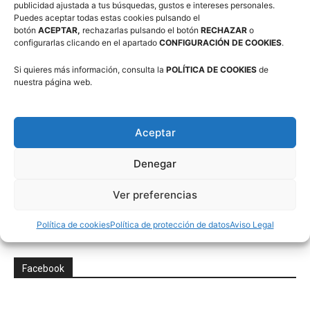
publicidad ajustada a tus búsquedas, gustos e intereses personales.
Correo electrónico (requerido)
Puedes aceptar todas estas cookies pulsando el
botón
ACEPTAR,
rechazarlas pulsando el botón
RECHAZAR
o
configurarlas clicando en el apartado
CONFIGURACIÓN DE COOKIES
.
Si quieres más información, consulta la
Consiento el uso de mis datos personales para recibir
POLÍTICA DE COOKIES
de
nuestra página web.
publicidad de su entidad.
Aceptar
Denegar
Twitter
Ver preferencias
Tweets por @FabasketAragon
Política de cookies
Política de protección de datos
Aviso Legal
Facebook