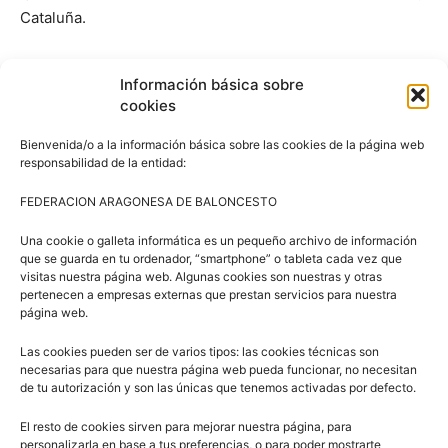
Cataluña.
Volver a FABASKET
Información básica sobre
cookies
Bienvenida/o a la información básica sobre las cookies de la página web
responsabilidad de la entidad:
FEDERACION ARAGONESA DE BALONCESTO
Una cookie o galleta informática es un pequeño archivo de información
que se guarda en tu ordenador, “smartphone” o tableta cada vez que
visitas nuestra página web. Algunas cookies son nuestras y otras
pertenecen a empresas externas que prestan servicios para nuestra
Artículos relacionados
Más del autor
página web.
3×3 Villanúa 2026
Las cookies pueden ser de varios tipos: las cookies técnicas son
necesarias para que nuestra página web pueda funcionar, no necesitan
de tu autorización y son las únicas que tenemos activadas por defecto.
El resto de cookies sirven para mejorar nuestra página, para
Comité de Árbitros (CAAB)
personalizarla en base a tus preferencias, o para poder mostrarte