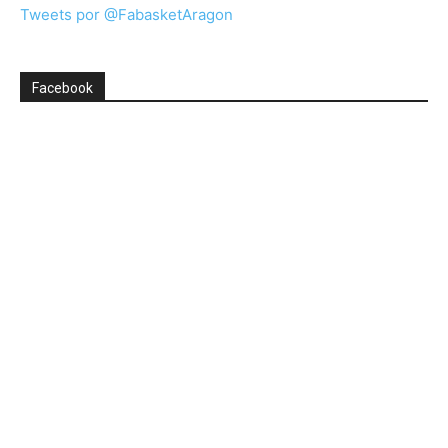
Tweets por @FabasketAragon
Facebook