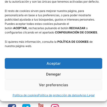
de tu autorización y son las únicas que tenemos activadas por defecto.
3×3 Villanúa 2026
El resto de cookies sirven para mejorar nuestra página, para
personalizarla en base a tus preferencias, o para poder mostrarte
publicidad ajustada a tus búsquedas, gustos e intereses personales.
Puedes aceptar todas estas cookies pulsando el
botón
ACEPTAR,
rechazarlas pulsando el botón
RECHAZAR
o
Comité de Árbitros (CAAB)
configurarlas clicando en el apartado
CONFIGURACIÓN DE COOKIES
.
Si quieres más información, consulta la
POLÍTICA DE COOKIES
de
nuestra página web.
Campus Baloncesto Villanúa 2026
Aceptar
Denegar
Ver preferencias
Síguenos en Redes Sociales
Política de cookies
Política de protección de datos
Aviso Legal