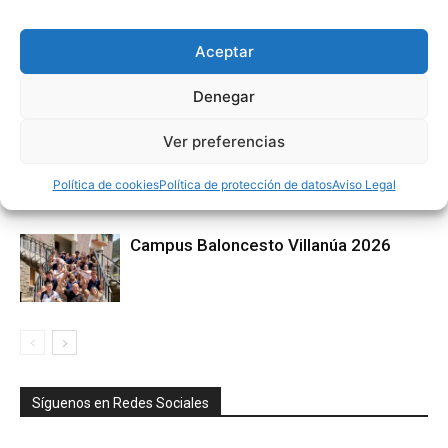
Artículos relacionados
Más del autor
Aceptar
3×3 Villanúa 2026
Denegar
Ver preferencias
Comité de Árbitros (CAAB)
Política de cookies
Política de protección de datos
Aviso Legal
Campus Baloncesto Villanúa 2026
Síguenos en Redes Sociales