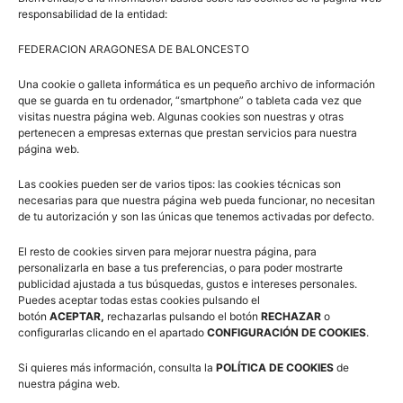
responsabilidad de la entidad:
FEDERACION ARAGONESA DE BALONCESTO
Una cookie o galleta informática es un pequeño archivo de información
que se guarda en tu ordenador, “smartphone” o tableta cada vez que
visitas nuestra página web. Algunas cookies son nuestras y otras
José Ángel Arcega, vocal de relaciones institucionales de la FAB, le hizo
pertenecen a empresas externas que prestan servicios para nuestra
entrega de una placa de agradecimiento a Pablo Escribano, concejal de
página web.
deportes del Ayuntamiento de Tarazona
Las cookies pueden ser de varios tipos: las cookies técnicas son
necesarias para que nuestra página web pueda funcionar, no necesitan
de tu autorización y son las únicas que tenemos activadas por defecto.
El resto de cookies sirven para mejorar nuestra página, para
personalizarla en base a tus preferencias, o para poder mostrarte
publicidad ajustada a tus búsquedas, gustos e intereses personales.
Puedes aceptar todas estas cookies pulsando el
botón
ACEPTAR,
rechazarlas pulsando el botón
RECHAZAR
o
configurarlas clicando en el apartado
CONFIGURACIÓN DE COOKIES
.
Si quieres más información, consulta la
POLÍTICA DE COOKIES
de
nuestra página web.