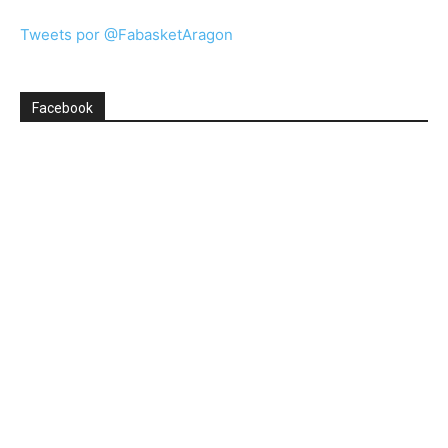
Tweets por @FabasketAragon
Facebook