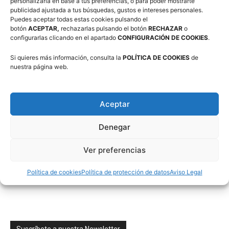
personalizarla en base a tus preferencias, o para poder mostrarte
Comité de Árbitros (CAAB)
publicidad ajustada a tus búsquedas, gustos e intereses personales.
Puedes aceptar todas estas cookies pulsando el
botón
ACEPTAR,
rechazarlas pulsando el botón
RECHAZAR
o
configurarlas clicando en el apartado
CONFIGURACIÓN DE COOKIES
.
Campus Baloncesto Villanúa 2026
Si quieres más información, consulta la
POLÍTICA DE COOKIES
de
nuestra página web.
Aceptar
Denegar
Síguenos en Redes Sociales
Ver preferencias
Política de cookies
Política de protección de datos
Aviso Legal