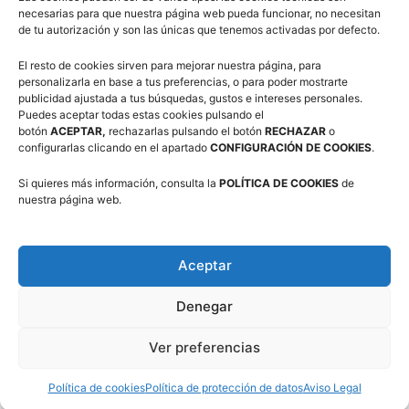
de premios que tuvo lugar en el pabellón municipal con la
necesarias para que nuestra página web pueda funcionar, no necesitan
de tu autorización y son las únicas que tenemos activadas por defecto.
presencia de
Luis Terrén, alcalde de Villanúa.
El resto de cookies sirven para mejorar nuestra página, para
personalizarla en base a tus preferencias, o para poder mostrarte
publicidad ajustada a tus búsquedas, gustos e intereses personales.
Puedes aceptar todas estas cookies pulsando el
botón
ACEPTAR,
rechazarlas pulsando el botón
RECHAZAR
o
configurarlas clicando en el apartado
CONFIGURACIÓN DE COOKIES
.
Si quieres más información, consulta la
POLÍTICA DE COOKIES
de
nuestra página web.
Aceptar
Denegar
Ver preferencias
Política de cookies
Política de protección de datos
Aviso Legal