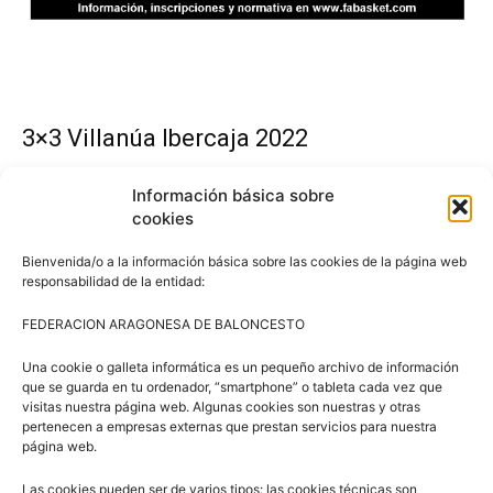
3×3 Villanúa Ibercaja 2022
El Torneo 3×3 Villanúa 2022 Ibercaja tuvo una gran
Información básica sobre
acogida, con la participación de 200 deportistas
cookies
formados por jugadores y jugadoras de equipos de
Bienvenida/o a la información básica sobre las cookies de la página web
residentes en Villanúa, así como de otras ciudades y
responsabilidad de la entidad:
municipios de Aragón, Cataluña, País Vasco y Francia y
FEDERACION ARAGONESA DE BALONCESTO
los alumnos y alumnas del Campus de Baloncesto de
Villanúa.
Una cookie o galleta informática es un pequeño archivo de información
que se guarda en tu ordenador, “smartphone” o tableta cada vez que
visitas nuestra página web. Algunas cookies son nuestras y otras
Los campeones de cada categoría recibieron invitaciones
pertenecen a empresas externas que prestan servicios para nuestra
para las tirolinas y el lago del Ecoparque El Juncaral de
página web.
Villanúa, una medalla y una camiseta. Fue en la entrega
Las cookies pueden ser de varios tipos: las cookies técnicas son