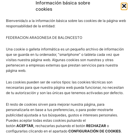
5 al 8 de marzo 2020
Información básica sobre
cookies
23 al 26 de abril de 2020
Bienvenida/o a la información básica sobre las cookies de la página web
16 y 17 de mayo de 2020
responsabilidad de la entidad:
FEDERACION ARAGONESA DE BALONCESTO
En función de la disponibilidad de instalaciones a los
entrenadores y entrenadoras inscritos se les asignarán
Una cookie o galleta informática es un pequeño archivo de información
las sesiones a las que pueden acudir, teniendo en cuenta
que se guarda en tu ordenador, “smartphone” o tableta cada vez que
visitas nuestra página web. Algunas cookies son nuestras y otras
que habrá días en los que no tendrá entrenamientos y
pertenecen a empresas externas que prestan servicios para nuestra
otros en los que puede tener dos sesiones.
página web.
Las cookies pueden ser de varios tipos: las cookies técnicas son
A este programa también podrán inscribirse los
necesarias para que nuestra página web pueda funcionar, no necesitan
de tu autorización y son las únicas que tenemos activadas por defecto.
entrenadores que forman parte de los Cursos de
Formación, a los que su participación les computará
El resto de cookies sirven para mejorar nuestra página, para
como horas de prácticas.
personalizarla en base a tus preferencias, o para poder mostrarte
publicidad ajustada a tus búsquedas, gustos e intereses personales.
Puedes aceptar todas estas cookies pulsando el
botón
ACEPTAR,
rechazarlas pulsando el botón
RECHAZAR
o
configurarlas clicando en el apartado
CONFIGURACIÓN DE COOKIES
.