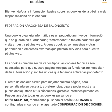
cookies
Bienvenida/o a la información básica sobre las cookies de la página web
responsabilidad de la entidad:
Artículos relacionados
Más del autor
FEDERACION ARAGONESA DE BALONCESTO
Una cookie o galleta informática es un pequeño archivo de información
3×3 Villanúa 2026
que se guarda en tu ordenador, “smartphone” o tableta cada vez que
visitas nuestra página web. Algunas cookies son nuestras y otras
pertenecen a empresas externas que prestan servicios para nuestra
página web.
Comité de Árbitros (CAAB)
Las cookies pueden ser de varios tipos: las cookies técnicas son
necesarias para que nuestra página web pueda funcionar, no necesitan
de tu autorización y son las únicas que tenemos activadas por defecto.
El resto de cookies sirven para mejorar nuestra página, para
Campus Baloncesto Villanúa 2026
personalizarla en base a tus preferencias, o para poder mostrarte
publicidad ajustada a tus búsquedas, gustos e intereses personales.
Puedes aceptar todas estas cookies pulsando el
botón
ACEPTAR,
rechazarlas pulsando el botón
RECHAZAR
o
configurarlas clicando en el apartado
CONFIGURACIÓN DE COOKIES
.