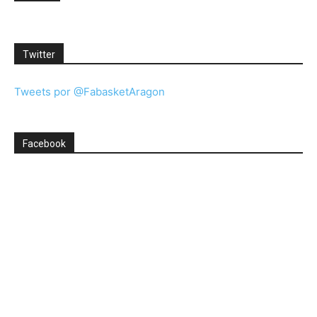
Twitter
Tweets por @FabasketAragon
Facebook