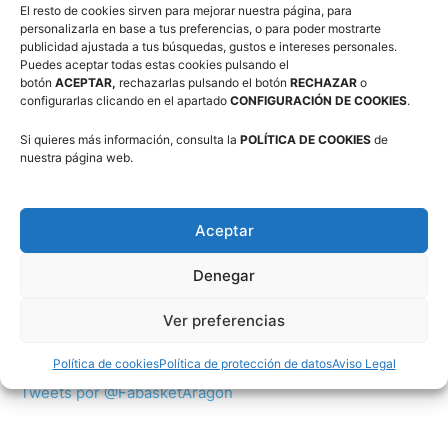
El resto de cookies sirven para mejorar nuestra página, para
personalizarla en base a tus preferencias, o para poder mostrarte
publicidad ajustada a tus búsquedas, gustos e intereses personales.
Suscríbete a nuestra Newsletter
Puedes aceptar todas estas cookies pulsando el
botón
ACEPTAR,
rechazarlas pulsando el botón
RECHAZAR
o
configurarlas clicando en el apartado
CONFIGURACIÓN DE COOKIES
.
Correo electrónico (requerido)
Si quieres más información, consulta la
POLÍTICA DE COOKIES
de
nuestra página web.
Consiento el uso de mis datos personales para recibir
publicidad de su entidad.
Aceptar
Denegar
Ver preferencias
Twitter
Política de cookies
Política de protección de datos
Aviso Legal
Tweets por @FabasketAragon