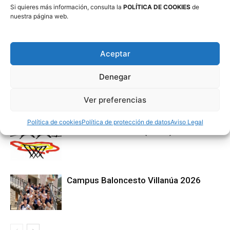
Si quieres más información, consulta la
POLÍTICA DE COOKIES
de
nuestra página web.
Aceptar
Artículos relacionados
Más del autor
Denegar
3×3 Villanúa 2026
Ver preferencias
Política de cookies
Política de protección de datos
Aviso Legal
Comité de Árbitros (CAAB)
Campus Baloncesto Villanúa 2026