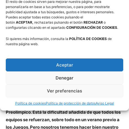
El resto de cookies sirven para mejorar nuestra página, para
personalizarla en base a tus preferencias, o para poder mostrarte
concentración el jueves 23 de mayo con la excepción de
publicidad ajustada a tus búsquedas, gustos e intereses personales.
Astou Ndour, quien se incorporará unos días más tarde.
Puedes aceptar todas estas cookies pulsando el
Cabe recordar la ausencia de Alba Torrens por una lesión
botón
ACEPTAR,
rechazarlas pulsando el botón
RECHAZAR
o
configurarlas clicando en el apartado
CONFIGURACIÓN DE COOKIES
.
en la rodilla.
Si quieres más información, consulta la
POLÍTICA DE COOKIES
de
nuestra página web.
LUCAS MONDELO
El seleccionador Lucas Mondelo destaca la ilusión de
cara al Eurobasket:
“Tenemos otro reto apasionante y
Aceptar
difícil. Confío mucho en el grupo de jugadoras. Siempre
se crecen ante las dificultades. Aunque sabemos que es
Denegar
muy difícil ganar después de ganar, este equipo nos da
plena confianza de que va a dar lo máximo y vamos a
Ver preferencias
estar peleando por todo. Por las medallas y, sobre todo,
Política de cookies
Política de protección de datos
Aviso Legal
por el objetivo principal este año, clasificarse para el
Preolímpico. Está la dificultad añadida de que todos los
equipos se refuerzan, sobre todo en un verano previo a
los Juegos. Pero nosotros tenemos hacer
bien nuestro