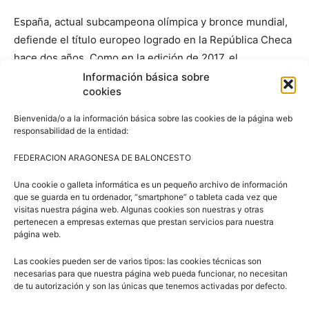
España, actual subcampeona olímpica y bronce mundial,
defiende el título europeo logrado en la República Checa
hace dos años. Como en la edición de 2017, el
Eurobasket tendrá una duración de 11 días. Los 16
Información básica sobre
cookies
clasificados han quedado divididos en cuatro grupos. Los
primeros clasificados accederán directamente a los
Bienvenida/o a la información básica sobre las cookies de la página web
cuartos de final, mientras que los segundos y terceros
responsabilidad de la entidad:
clasificados disputarán una previa para acceder a los
FEDERACION ARAGONESA DE BALONCESTO
cuartos.
Una cookie o galleta informática es un pequeño archivo de información
que se guarda en tu ordenador, “smartphone” o tableta cada vez que
La fase final se celebrará íntegramente en Belgrado
visitas nuestra página web. Algunas cookies son nuestras y otras
(Serbia). España disputará la fase de grupos en Riga
pertenecen a empresas externas que prestan servicios para nuestra
página web.
(Letonia), donde se enfrentará a Ucrania, Gran Bretaña y
Letonia.
Las cookies pueden ser de varios tipos: las cookies técnicas son
necesarias para que nuestra página web pueda funcionar, no necesitan
de tu autorización y son las únicas que tenemos activadas por defecto.
De esta lista inicial saldrán las doce elegidas que
disputarán el Eurobasket. Las seleccionadas iniciarán la