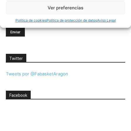
Ver preferencias
Consiento el uso de mis datos personales para recibir
publicidad de su entidad.
Política de cookies
Política de protección de datos
Aviso Legal
Twitter
Tweets por @FabasketAragon
Facebook