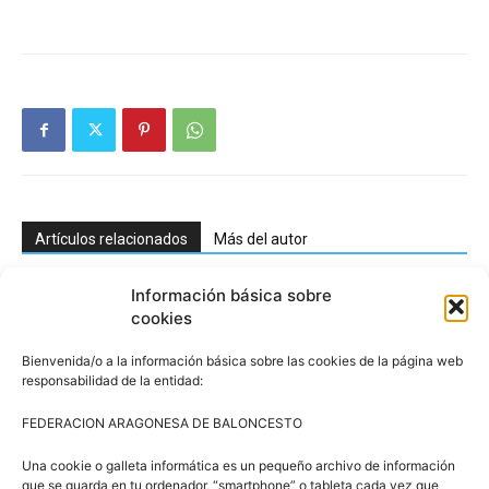
Artículos relacionados
Más del autor
Información básica sobre
3×3 Villanúa 2026
cookies
Bienvenida/o a la información básica sobre las cookies de la página web
responsabilidad de la entidad:
Comité de Árbitros (CAAB)
FEDERACION ARAGONESA DE BALONCESTO
Una cookie o galleta informática es un pequeño archivo de información
que se guarda en tu ordenador, “smartphone” o tableta cada vez que