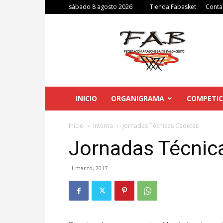
sábado 8 agosto 2026
Tienda Fabasket
Conta
Federación
Aragonesa
de
Baloncesto
INICIO
ORGANIGRAMA
COMPETIC
Inicio
Interna
Jornadas Técnicas Cadetes
Jornadas Técnic
1 marzo, 2017