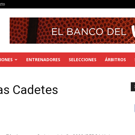
cto
IONES
ENTRENADORES
SELECCIONES
ÁRBITROS
as Cadetes