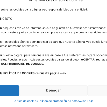
ano frente a Valencia y Cataluña, a los que se acude
 sobre las cookies de la página web responsabilidad de la entidad:
te en el Campus de Tecnificación.
ONCESTO
un pequeño archivo de información que se guarda en tu ordenador, “smartphone” 
 son nuestras y otras pertenecen a empresas externas que prestan servicios pa
os: las cookies técnicas son necesarias para que nuestra página web pueda funci
enemos activadas por defecto.
ar nuestra página, para personalizarla en base a tus preferencias, o para poder m
nales. Puedes aceptar todas estas cookies pulsando el botón
ACEPTAR,
rechaza
o
CONFIGURACIÓN DE COOKIES
.
 la
POLÍTICA DE COOKIES
de nuestra página web.
Denegar
Política de cookies
Política de protección de datos
Aviso Legal