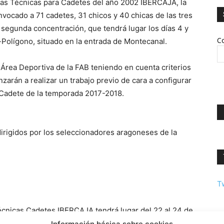
das Técnicas para Cadetes del año 2002 IBERCAJA, la
ocado a 71 cadetes, 31 chicos y 40 chicas de las tres
a segunda concentración, que tendrá lugar los días 4 y
Co
r-Polígono, situado en la entrada de Montecanal.
 Área Deportiva de la FAB teniendo en cuenta criterios
zarán a realizar un trabajo previo de cara a configurar
 Cadete de la temporada 2017-2018.
dirigidos por los seleccionadores aragoneses de la
T
écnicas Cadetes IBERCAJA tendrá lugar del 22 al 24 de
n el Campus de Verano de Tecnificación y los
Información básica sobre cookies