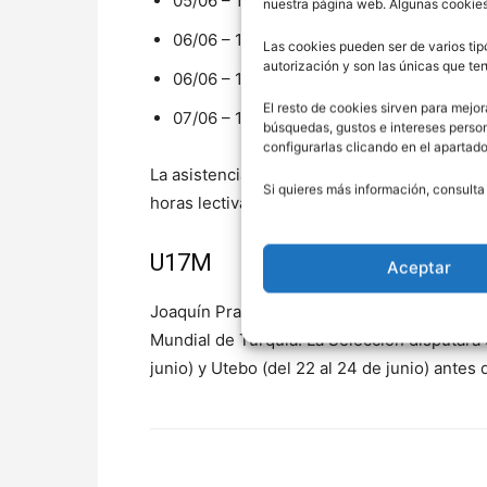
05/06 – 18:00
nuestra página web. Algunas cookies
06/06 – 10:30
Las cookies pueden ser de varios tip
autorización y son las únicas que t
06/06 – 18:00
El resto de cookies sirven para mejor
07/06 – 18:00
búsquedas, gustos e intereses perso
configurarlas clicando en el apartad
La asistencia regular a este evento y la en
Si quieres más información, consulta
horas lectivas reconocidas por la FEB y la F
U17M
Aceptar
Joaquín Prado y Alberto Miranda trabajarán 
Mundial de Turquía. La Selección disputará
junio) y Utebo (del 22 al 24 de junio) ante