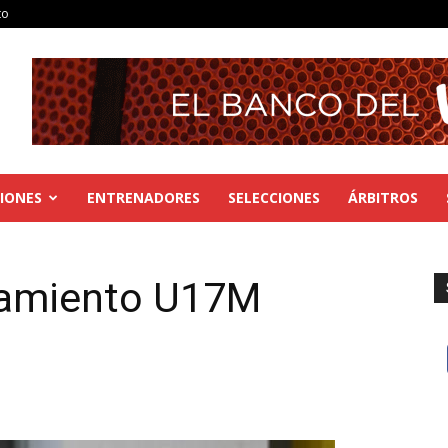
to
IONES
ENTRENADORES
SELECCIONES
ÁRBITROS
namiento U17M