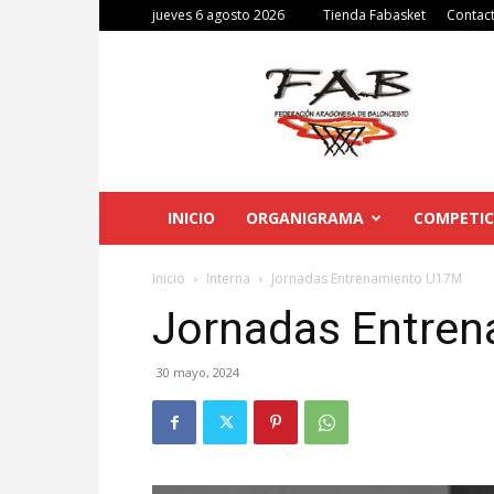
jueves 6 agosto 2026
Tienda Fabasket
Contac
Federación
Aragonesa
de
Baloncesto
INICIO
ORGANIGRAMA
COMPETIC
Inicio
Interna
Jornadas Entrenamiento U17M
Jornadas Entre
30 mayo, 2024