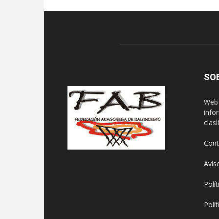
SO
Web 
info
clasi
Cont
Avis
Polí
Polí