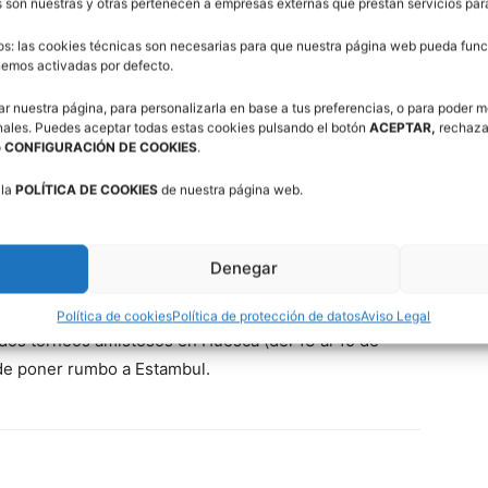
 son nuestras y otras pertenecen a empresas externas que prestan servicios pa
os: las cookies técnicas son necesarias para que nuestra página web pueda funci
enemos activadas por defecto.
ar nuestra página, para personalizarla en base a tus preferencias, o para poder m
nales. Puedes aceptar todas estas cookies pulsando el botón
ACEPTAR,
rechaza
o
CONFIGURACIÓN DE COOKIES
.
trega de un pequeño dossier del mismo acredita 20
 la
POLÍTICA DE COOKIES
de nuestra página web.
AB para sus titulaciones.
Denegar
con 16 jugadores en la concentración previa al
Política de cookies
Política de protección de datos
Aviso Legal
 dos torneos amistosos en Huesca (del 13 al 15 de
s de poner rumbo a Estambul.