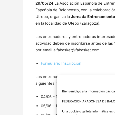
29/05/24
La Asociación Española de Entren
Española de Baloncesto, con la colaboració
Utrebo, organiza la
Jornada Entrenamient
en la localidad de Utebo (Zaragoza).
Los entrenadores y entrenadoras interesados
actividad deben de inscribirse antes de las 
por email a fabasket@fabasket.com
Formulario Inscripción
Los entrenamientos se realizarán en el pab
siguientes horarios (aproximados):
Bienvenida/o a la información básica
04/06 – 18:00
FEDERACION ARAGONESA DE BAL
05/06 – 10:30
Una cookie o galleta informática es 