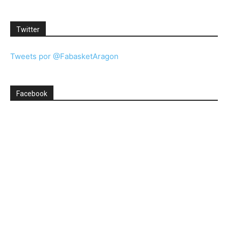
Twitter
Tweets por @FabasketAragon
Facebook