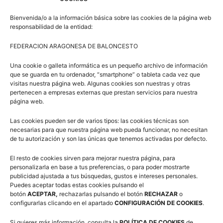
LABOR ARBITRAL
Bienvenida/o a la información básica sobre las cookies de la página web
El Premio a la Labor Arbitral fue para Ángel Pérez, árbitro
responsabilidad de la entidad:
y miembro del Comité Técnico del CAAB, que a lo largo
FEDERACION ARAGONESA DE BALONCESTO
de su trayectoria y a través de su esfuerzo y dedicación
ha sabido ganarse el respeto y cariño de compañeros,
Una cookie o galleta informática es un pequeño archivo de información
que se guarda en tu ordenador, “smartphone” o tableta cada vez que
equipos y deportistas.
visitas nuestra página web. Algunas cookies son nuestras y otras
pertenecen a empresas externas que prestan servicios para nuestra
página web.
TRAYECTORIA La Gala del Baloncesto Aragonés
reconoció la trayectoria del turolense Jesús Martín,
Las cookies pueden ser de varios tipos: las cookies técnicas son
quien fue jugador del histórico Teruel Sports, entrenador
necesarias para que nuestra página web pueda funcionar, no necesitan
de tu autorización y son las únicas que tenemos activadas por defecto.
y uno de los fundadores de un club que está impulsando
el baloncesto de base turolense, el CB Anejas & Francés
El resto de cookies sirven para mejorar nuestra página, para
personalizarla en base a tus preferencias, o para poder mostrarte
de Aranda.
publicidad ajustada a tus búsquedas, gustos e intereses personales.
Así como de Luis Miguel Pascual, uno de los jugadores
Puedes aceptar todas estas cookies pulsando el
de aquel gran equipo de La Almunia que consiguió el
botón
ACEPTAR,
rechazarlas pulsando el botón
RECHAZAR
o
configurarlas clicando en el apartado
CONFIGURACIÓN DE COOKIES
.
ascenso a la 2ª Nacional y una de las piezas
fundamentales como entrenador y directivo del
Si quieres más información, consulta la
POLÍTICA DE COOKIES
de