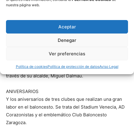
nuestra página web.
desarrollo del baloncesto en la localidad de La Almunia
de Doña Godina.
Y de Julio Viela, una de esas personas que no necesita
Aceptar
aparecer en los focos pero que es indispensable para el
buen funcionamiento de cualquier club o entidad.
Denegar
MIGUEL DALMAU
Ver preferencias
En la Gala del Baloncesto Aragonés se premió el apoyo
Política de cookies
Política de protección de datos
Aviso Legal
institucional al deporte del Ayuntamiento de Utebo a
través de su alcalde, Miguel Dalmau.
ANIVERSARIOS
Y los aniversarios de tres clubes que realizan una gran
labor en el baloncesto. Se trata del Stadium Venecia, AD
Corazonistas y el emblemático Club Baloncesto
Zaragoza.