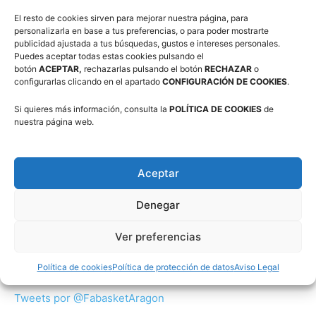
El resto de cookies sirven para mejorar nuestra página, para
personalizarla en base a tus preferencias, o para poder mostrarte
publicidad ajustada a tus búsquedas, gustos e intereses personales.
Puedes aceptar todas estas cookies pulsando el
Suscríbete a nuestra Newsletter
botón
ACEPTAR,
rechazarlas pulsando el botón
RECHAZAR
o
configurarlas clicando en el apartado
CONFIGURACIÓN DE COOKIES
.
Correo electrónico (requerido)
Si quieres más información, consulta la
POLÍTICA DE COOKIES
de
nuestra página web.
Consiento el uso de mis datos personales para recibir
publicidad de su entidad.
Aceptar
Denegar
Ver preferencias
Twitter
Política de cookies
Política de protección de datos
Aviso Legal
Tweets por @FabasketAragon