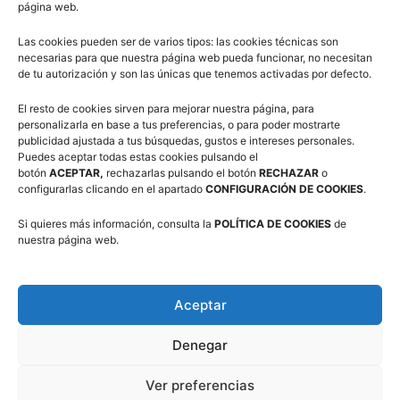
página web.
Las cookies pueden ser de varios tipos: las cookies técnicas son
necesarias para que nuestra página web pueda funcionar, no necesitan
de tu autorización y son las únicas que tenemos activadas por defecto.
Síguenos en Redes Sociales
El resto de cookies sirven para mejorar nuestra página, para
personalizarla en base a tus preferencias, o para poder mostrarte
publicidad ajustada a tus búsquedas, gustos e intereses personales.
Puedes aceptar todas estas cookies pulsando el
botón
ACEPTAR,
rechazarlas pulsando el botón
RECHAZAR
o
configurarlas clicando en el apartado
CONFIGURACIÓN DE COOKIES
.
Si quieres más información, consulta la
POLÍTICA DE COOKIES
de
nuestra página web.
Suscríbete a nuestra Newsletter
Correo electrónico (requerido)
Aceptar
Denegar
Consiento el uso de mis datos personales para recibir
publicidad de su entidad.
Ver preferencias