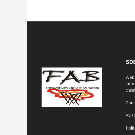
SO
Web 
info
clasi
Cont
Avis
Polí