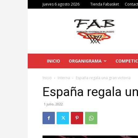
jueves 6 agosto 2026
Tienda Fabasket
Contac
Federación
Aragonesa
de
Baloncesto
INICIO
ORGANIGRAMA
COMPETIC
Inicio
Interna
España regala una gran victoria
España regala un
1 julio, 2022