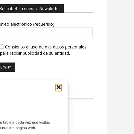
Suscríbete a nuestra Newsletter
rreo electrónico (requerido)
Consiento el uso de mis datos personales
para recibir publicidad de su entidad.
Twitter
weets por @FabasketAragon
o tableta cada vez que visitas
ra nuestra página web.
Facebook