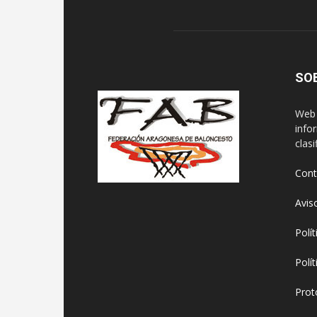
SO
Web 
info
clasi
Cont
Avis
Polí
Polí
Prot