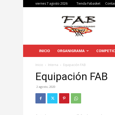
viernes 7 agosto 2026
Tienda Fabasket
Conta
Federación
Aragonesa
de
Baloncesto
INICIO
ORGANIGRAMA
COMPETIC
Inicio
Interna
Equipación FAB
Equipación FAB
2 agosto, 2020