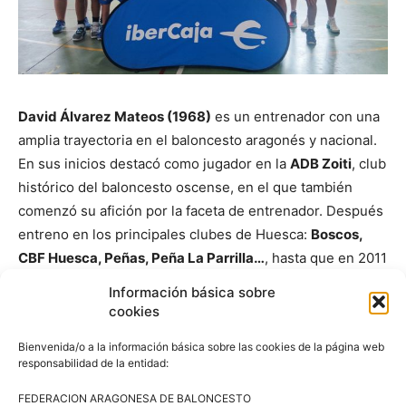
David Álvarez Mateos (1968)
es un entrenador con una
amplia trayectoria en el baloncesto aragonés y nacional.
En sus inicios destacó como jugador en la
ADB Zoiti
, club
histórico del baloncesto oscense, en el que también
comenzó su afición por la faceta de entrenador. Después
entreno en los principales clubes de Huesca:
Boscos,
CBF Huesca, Peñas, Peña La Parrilla…
, hasta que en 2011
se incorporó definitivamente al
CB Peñas Huesca
, club
Información básica sobre
en el que fue entrenador, director técnico de cantera y
cookies
director deportivo hasta el año 2020. En la actualidad
Bienvenida/o a la información básica sobre las cookies de la página web
colabora a nivel técnico con uno de los clubes de
responsabilidad de la entidad:
referencia de la provincia oscense, el
Unión Basket
Barbastro
.
FEDERACION ARAGONESA DE BALONCESTO