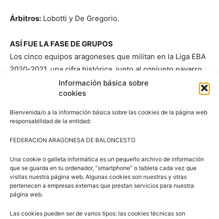
Árbitros:
Lobotti y De Gregorio.
ASÍ FUE LA FASE DE GRUPOS
Los cinco equipos aragoneses que militan en la Liga EBA
2020-2021, una cifra histórica, junto al conjunto navarro
del CB Valle Egüés de EBA, fueron los protagonistas de la
Información básica sobre
cookies
fase de grupos de la
Copa Aragón EBA
, que se celebró el
3 y 4 de octubre, en el Estadio Miralbueno El Olivar, con
Bienvenida/o a la información básica sobre las cookies de la página web
los seis equipos divididos en dos grupos de tres y con
responsabilidad de la entidad:
una liguilla de tres jornadas, todos contra todos.
FEDERACION ARAGONESA DE BALONCESTO
Grupo A: Belsué Seguros El Olivar, Opel Zavisa Alfindén y
Una cookie o galleta informática es un pequeño archivo de información
que se guarda en tu ordenador, “smartphone” o tableta cada vez que
Valle de Egüés
visitas nuestra página web. Algunas cookies son nuestras y otras
Grupo B: Anagan Olivar, Patria Hispana Almozara y
pertenecen a empresas externas que prestan servicios para nuestra
página web.
Azulejos Moncayo CBZ
Las cookies pueden ser de varios tipos: las cookies técnicas son