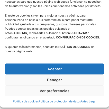
Resultados
necesarias para que nuestra página web pueda funcionar, no necesitan
de tu autorización y son las únicas que tenemos activadas por defecto.
Belsué Seguros El Olivar – CB Valle Egüés (95-86)
CB Valle Egüés-Opel Zavisa Alfindén (65-79)
El resto de cookies sirven para mejorar nuestra página, para
personalizarla en base a tus preferencias, o para poder mostrarte
Opel Zavisa Alfindén – Belsué Seguros El Olivar (77-66)
publicidad ajustada a tus búsquedas, gustos e intereses personales.
Anagán Olivar – Azulejos Moncayo CBZ (96-79)
Puedes aceptar todas estas cookies pulsando el
Patria Hispana Seguros Almozara – Anagán Olivar (66-85)
botón
ACEPTAR,
rechazarlas pulsando el botón
RECHAZAR
o
configurarlas clicando en el apartado
CONFIGURACIÓN DE COOKIES
.
Azulejos Moncayo CBZ – Patria Hispana Seguros
Almozara (68-61)
Si quieres más información, consulta la
POLÍTICA DE COOKIES
de
nuestra página web.
Aceptar
Denegar
Ver preferencias
Política de cookies
Política de protección de datos
Aviso Legal