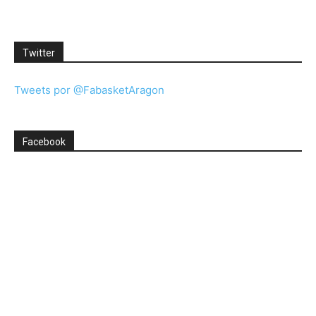
Twitter
Tweets por @FabasketAragon
Facebook