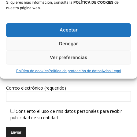
Si quieres más información, consulta la
POLÍTICA DE COOKIES
de
nuestra página web.
Síguenos en Redes Sociales
Aceptar
Denegar
Ver preferencias
Política de cookies
Política de protección de datos
Aviso Legal
Suscríbete a nuestra Newsletter
Correo electrónico (requerido)
Consiento el uso de mis datos personales para recibir
publicidad de su entidad.