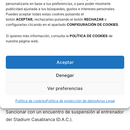
personalizarla en base a tus preferencias, o para poder mostrarte
Apercibir al jugador de Cristo Rey (D.B.A.).
publicidad ajustada a tus búsquedas, gustos e intereses personales.
Puedes aceptar todas estas cookies pulsando el
botón
ACEPTAR,
rechazarlas pulsando el botón
RECHAZAR
o
ENCUENTRO: BASKET TARAZONA F.BZ – ESCOLAPIAS
configurarlas clicando en el apartado
CONFIGURACIÓN DE COOKIES
.
POMPILIANO
CATEGORÍA: CADETE FEMENINO C
Si quieres más información, consulta la
POLÍTICA DE COOKIES
de
nuestra página web.
Apercibir a la jugadora del Basket Tarazona (M.M.C.).
ENCUENTRO: MANN FILTER – BASKET ARAGÓN
Aceptar
CATEGORÍA: SUPERLIGA SOCIAL
Apercibir al jugador del Mann Filter (A.P.C.).
Denegar
Ver preferencias
ENCUENTRO: STADIUM CASABLANCA A2 – REINO DE
ARAGÓN
Política de cookies
Política de protección de datos
Aviso Legal
CATEGORÍA: Cº ARAGÓN JÚNIOR FEMENINO
Sancionar con un encuentro de suspensión al entrenador
del Stadium Casablanca (D.A.C.).