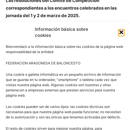
Las resoluciones del Comité de Competición
correspondientes a los encuentros celebrados en las
jornada del 1 y 2 de marzo de 2025.
Información básica sobre
ENCUENTRO: LA SALLE MONTEMOLÍN – CB
cookies
VALDEFIERRO
CATEGORÍA: PREINFANTIL MASCULINO B
Bienvenida/o a la información básica sobre las cookies de la página web
responsabilidad de la entidad:
Sancionar con dos encuentros de suspensión al jugador
de La Salle Montemolín (M.F.V.).
FEDERACION ARAGONESA DE BALONCESTO
Apercibir al jugador del CB Valdefierro (M.G.L.).
Una cookie o galleta informática es un pequeño archivo de información
que se guarda en tu ordenador, “smartphone” o tableta cada vez que
ENCUENTRO: ALFINDÉN CB – CALASANZ
visitas nuestra página web. Algunas cookies son nuestras y otras
pertenecen a empresas externas que prestan servicios para nuestra
CATEGORÍA: ALEVÍN MASCULINO C
página web.
Sancionar con dos encuentros de suspensión al jugador
de Calasanz (A.J.R.R.).
Las cookies pueden ser de varios tipos: las cookies técnicas son
necesarias para que nuestra página web pueda funcionar, no necesitan
de tu autorización y son las únicas que tenemos activadas por defecto.
ENCUENTRO: CRISTO REY A – PEÑAS C
CATEGORÍA: 2ª ARAGONESA MASCULINA
El resto de cookies sirven para mejorar nuestra página, para