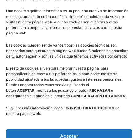
CATEGORÍA: SOCIAL PLATA Sancionar con un encuentro
Una cookie o galleta informática es un pequeño archivo de información
de suspensión al jugador del CD José Luis Abós (J.R.G.).
que se guarda en tu ordenador, “smartphone” o tableta cada vez que
ENCUENTRO: STEAUA DE LA RÍA – EBROBASKET
visitas nuestra página web. Algunas cookies son nuestras y otras
pertenecen a empresas externas que prestan servicios para nuestra
CATEGORÍA: SOCIAL BRONCE Sancionar con un
página web.
encuentro de suspensión al jugador del Steaua (R.C.T.).
Las cookies pueden ser de varios tipos: las cookies técnicas son
Sancionar con dos encuentros de suspensión al jugador
necesarias para que nuestra página web pueda funcionar, no necesitan
del Ebrobasket (F.L.R.). ENCUENTRO: MANN FILTER –
de tu autorización y son las únicas que tenemos activadas por defecto.
CHE Y MOCHE CATEGORÍA: SOCIAL ORO Sancionar con
El resto de cookies sirven para mejorar nuestra página, para
dos encuentros de suspensión al jugador del Che y
personalizarla en base a tus preferencias, o para poder mostrarte
Moche (P.A.G.). Apercibir al jugador del Che y Moche
publicidad ajustada a tus búsquedas, gustos e intereses personales.
Puedes aceptar todas estas cookies pulsando el
(G.E.G.). ENCUENTRO: STADIUM CASABLANCA CAM –
botón
ACEPTAR,
rechazarlas pulsando el botón
RECHAZAR
o
ALIERTA AUGUSTO SALAS A CATEGORÍA: Cº ARAGÓN
configurarlas clicando en el apartado
CONFIGURACIÓN DE COOKIES
.
JÚNIOR MASCULINO 1ª Apercibir al entrenador del
Si quieres más información, consulta la
POLÍTICA DE COOKIES
de
Alierta Augusto Salas (D.P.U.) Sancionar con un
nuestra página web.
encuentro de suspensión a los jugadores del Alierta
Augusto Salas (J.S.C.) y (S.H.P.). ENCUENTRO: CB
OCTAVUS – CBZ A CATEGORÍA: 1ª DIVISIÓN MASCULINA
Aceptar