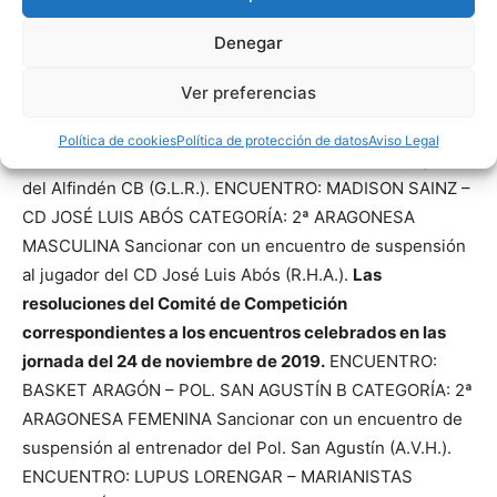
A1 Apercibir al jugador del CBZ (C.B.C.). ENCUENTRO: CN
Denegar
HELIOS A1 – LYCÉE MOLIÈRE CATEGORÍA: Cº ARAGÓN
JÚNIOR MASCULINO 1ª Apercibir al jugador del Lycée
Ver preferencias
Molière (D.N.F.). ENCUENTRO: OLD SCHOOL A –
ALFINDÉN CB CATEGORÍA: 1ª DIVISIÓN MASCULINA A1
Política de cookies
Política de protección de datos
Aviso Legal
Sancionar con tres encuentros de suspensión al jugador
del Alfindén CB (G.L.R.). ENCUENTRO: MADISON SAINZ –
CD JOSÉ LUIS ABÓS CATEGORÍA: 2ª ARAGONESA
MASCULINA Sancionar con un encuentro de suspensión
al jugador del CD José Luis Abós (R.H.A.).
Las
resoluciones del Comité de Competición
correspondientes a los encuentros celebrados en las
jornada del 24 de noviembre de 2019.
ENCUENTRO:
BASKET ARAGÓN – POL. SAN AGUSTÍN B CATEGORÍA: 2ª
ARAGONESA FEMENINA Sancionar con un encuentro de
suspensión al entrenador del Pol. San Agustín (A.V.H.).
ENCUENTRO: LUPUS LORENGAR – MARIANISTAS