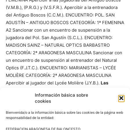
(V.M.B.), (P.R.G.) y (V.S.F.R.). Apercibir a la entrenadora
del Antiguo Boscos (C.C.M.). ENCUENTRO: POL. SAN
AGUSTÍN – ANTIGUO BOSCOS CATEGORÍA: 1ª FEMENINA
A2 Sancionar con un encuentro de suspensión a la
jugadora del Pol. San Agustín (S.C.L.). ENCUENTRO:
MADISON SAINZ – NATURAL OPTICS BARBASTRO
CATEGORÍA: 2ª ARAGONESA MASCULINA Sancionar con
un encuentro de suspensión al entrenador del Natural
Optics (F.J.T.C.). ENCUENTRO: MARIANISTAS – LYCÉE
MOLIÈRE CATEGORÍA: 2ª ARAGONESA MASCULINA
Apercibir al jugador del Lycée Molière (J.Y.B.).
Las
resoluciones del Comité de Competición
Información básica sobre
correspondientes a los encuentros celebrados en las
cookies
jornada del 1 de diciembre de 2019.
ENCUENTRO: CB
BILBILIS – CB OCTAVUS CATEGORÍA: 2ª ARAGONESA
Bienvenida/o a la información básica sobre las cookies de la página web
responsabilidad de la entidad:
MASCULINA Apercibir al jugador del CB Bilbilis (D.A.G.).
ENCUENTRO: CD JOSE LUIS ABÓS – CB GURREA
FEDERACION ARAGONESA DE BALONCESTO