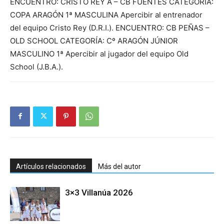
ENCUENTRO: CRISTO REY A – CB FUENTES CATEGORÍA:
COPA ARAGÓN 1ª MASCULINA Apercibir al entrenador
del equipo Cristo Rey (D.R.I.). ENCUENTRO: CB PEÑAS –
OLD SCHOOL CATEGORÍA: Cº ARAGÓN JÚNIOR
MASCULINO 1ª Apercibir al jugador del equipo Old
School (J.B.A.).
Artículos relacionados
Más del autor
3×3 Villanúa 2026