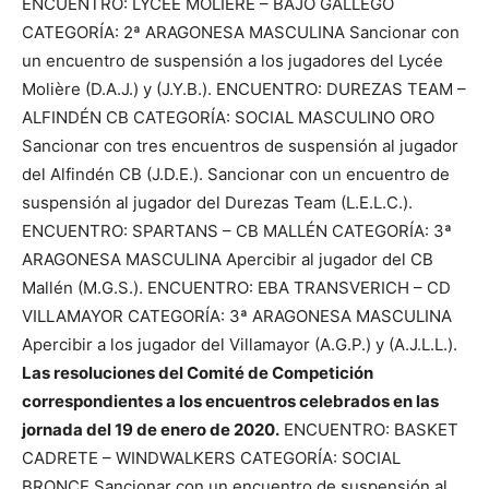
ENCUENTRO: LYCÉE MOLIÈRE – BAJO GÁLLEGO
CATEGORÍA: 2ª ARAGONESA MASCULINA Sancionar con
un encuentro de suspensión a los jugadores del Lycée
Molière (D.A.J.) y (J.Y.B.). ENCUENTRO: DUREZAS TEAM –
ALFINDÉN CB CATEGORÍA: SOCIAL MASCULINO ORO
Sancionar con tres encuentros de suspensión al jugador
del Alfindén CB (J.D.E.). Sancionar con un encuentro de
suspensión al jugador del Durezas Team (L.E.L.C.).
ENCUENTRO: SPARTANS – CB MALLÉN CATEGORÍA: 3ª
ARAGONESA MASCULINA Apercibir al jugador del CB
Mallén (M.G.S.). ENCUENTRO: EBA TRANSVERICH – CD
VILLAMAYOR CATEGORÍA: 3ª ARAGONESA MASCULINA
Apercibir a los jugador del Villamayor (A.G.P.) y (A.J.L.L.).
Las resoluciones del Comité de Competición
correspondientes a los encuentros celebrados en las
jornada del 19 de enero de 2020.
ENCUENTRO: BASKET
CADRETE – WINDWALKERS CATEGORÍA: SOCIAL
BRONCE Sancionar con un encuentro de suspensión al