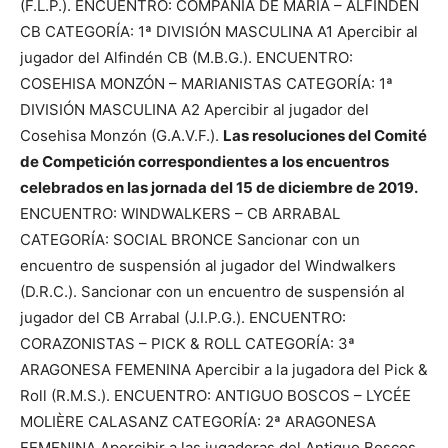
(F.L.P.). ENCUENTRO: COMPAÑÍA DE MARÍA – ALFINDÉN
CB CATEGORÍA: 1ª DIVISIÓN MASCULINA A1 Apercibir al
jugador del Alfindén CB (M.B.G.). ENCUENTRO:
COSEHISA MONZÓN – MARIANISTAS CATEGORÍA: 1ª
DIVISIÓN MASCULINA A2 Apercibir al jugador del
Cosehisa Monzón (G.A.V.F.).
Las resoluciones del Comité
de Competición correspondientes a los encuentros
celebrados en las jornada del 15 de diciembre de 2019.
ENCUENTRO: WINDWALKERS – CB ARRABAL
CATEGORÍA: SOCIAL BRONCE Sancionar con un
encuentro de suspensión al jugador del Windwalkers
(D.R.C.). Sancionar con un encuentro de suspensión al
jugador del CB Arrabal (J.I.P.G.). ENCUENTRO:
CORAZONISTAS – PICK & ROLL CATEGORÍA: 3ª
ARAGONESA FEMENINA Apercibir a la jugadora del Pick &
Roll (R.M.S.). ENCUENTRO: ANTIGUO BOSCOS – LYCÉE
MOLIÈRE CALASANZ CATEGORÍA: 2ª ARAGONESA
FEMENINA Apercibir a las jugadoras del Antiguo Boscos