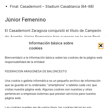
Final: Casademont – Stadium Casablanca (84-68)
Júnior Femenino
El Casademont Zaragoza conquistó el título de Campeón
de Aragón Júnior Femenino tras superar en la gran final
Información básica sobre
al CN Helios (64-46), con un gran ambiente deportivo
cookies
tanto en la pista como en las gradas del excelente Palacio
Municipal de Deportes de Utebo.
Bienvenida/o a la información básica sobre las cookies de la página web
responsabilidad de la entidad:
En los cuartos de final los tres primeros clasificados de la
FEDERACION ARAGONESA DE BALONCESTO
Liga regular se impusieron con facilidad en sus
eliminatorias. Casademont (1º) se impuso al Alierta
Una cookie o galleta informática es un pequeño archivo de información
que se guarda en tu ordenador, “smartphone” o tableta cada vez que
Augusto Salas (8º) (85-37); CN Helios (2º) superó al
visitas nuestra página web. Algunas cookies son nuestras y otras
Helios Fundación (7º) (78-20); Stadium Casablanca (3º)
pertenecen a empresas externas que prestan servicios para nuestra
página web.
hizo valer su buena segunda parte frente al EM El Olivar
(6º) (51-31). Mientras que el Reino de Aragón (4º) cedía
Las cookies pueden ser de varios tipos: las cookies técnicas son