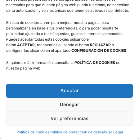
frente al Azulejos Moncayo CBZ (5º) en un partido que
necesarias para que nuestra página web pueda funcionar, no necesitan
de tu autorización y son las únicas que tenemos activadas por defecto.
tuvo distintas alternativas (63-68).
El resto de cookies sirven para mejorar nuestra página, para
personalizarla en base a tus preferencias, o para poder mostrarte
En las semifinales se cumplieron los pronósticos.
publicidad ajustada a tus búsquedas, gustos e intereses personales.
Casademont venció al Azulejos Moncayo CBZ (80-40). Y
Puedes aceptar todas estas cookies pulsando el
botón
ACEPTAR,
rechazarlas pulsando el botón
RECHAZAR
o
el CN Helios hizo valer su buena defensa en la segunda
configurarlas clicando en el apartado
CONFIGURACIÓN DE COOKIES
.
parte para superar al Stadium Casablanca (55-37).
Si quieres más información, consulta la
POLÍTICA DE COOKIES
de
nuestra página web.
En el partido por el tercer y cuarto puesto, Stadium
Casablanca se mostró muy superior al Azulejos Moncayo
CBZ (68-33).
Aceptar
En la final, el Casademont Zaragoza ganó al CN Helios
Denegar
(64-46), en un partido que comenzó con alternativas en
el juego y el marcador (14-15) hasta que el conjunto
Ver preferencias
rojillo consiguió imponer su defensa para llegar al
Política de cookies
Política de protección de datos
Aviso Legal
descanso por delante (30-24).