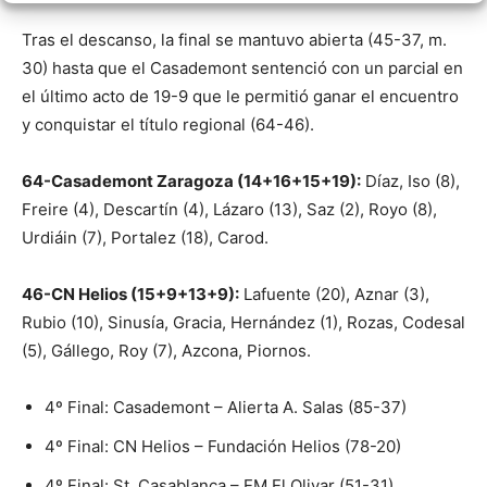
Tras el descanso, la final se mantuvo abierta (45-37, m.
30) hasta que el Casademont sentenció con un parcial en
el último acto de 19-9 que le permitió ganar el encuentro
y conquistar el título regional (64-46).
64-Casademont Zaragoza (14+16+15+19):
Díaz, Iso (8),
Freire (4), Descartín (4), Lázaro (13), Saz (2), Royo (8),
Urdiáin (7), Portalez (18), Carod.
46-CN Helios (15+9+13+9):
Lafuente (20), Aznar (3),
Rubio (10), Sinusía, Gracia, Hernández (1), Rozas, Codesal
(5), Gállego, Roy (7), Azcona, Piornos.
4º Final: Casademont – Alierta A. Salas (85-37)
4º Final: CN Helios – Fundación Helios (78-20)
4º Final: St. Casablanca – EM El Olivar (51-31)