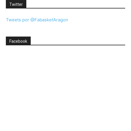
Twitter
Tweets por @FabasketAragon
Facebook