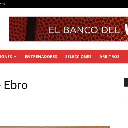
cto
IONES
ENTRENADORES
SELECCIONES
ÁRBITROS
e Ebro