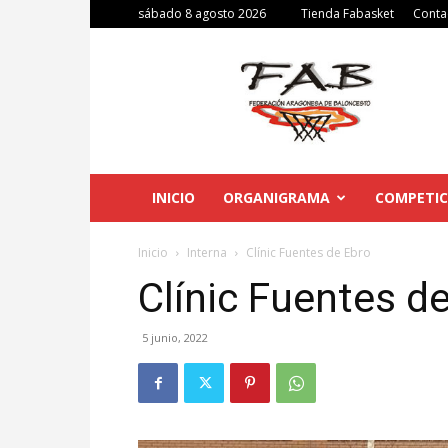
sábado 8 agosto 2026
Tienda Fabasket
Conta
Federación
Aragonesa
de
Baloncesto
INICIO
ORGANIGRAMA
COMPETIC
Inicio
Interna
Clínic Fuentes de Ebro
Clínic Fuentes d
5 junio, 2022