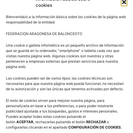
cookies
Zaragoza en 1991
Subcampeón de la Copa del Rey con el Amway 1995
Bienvenida/o a la información básica sobre las cookies de la página web
responsabilidad de la entidad:
Marcas históricas ACB de minutos (12.000) y balones
FEDERACION ARAGONESA DE BALONCESTO
recuperados (750)
Una cookie o galleta informática es un pequeño archivo de información
Hijo predilecto de Ainzón, su localidad natal
que se guarda en tu ordenador, “smartphone” o tableta cada vez que
visitas nuestra página web. Algunas cookies son nuestras y otras
Hijo predilecto Ciudad de Zaragoza 2002
pertenecen a empresas externas que prestan servicios para nuestra
página web.
Insignia de Oro de la Liga ACB a su trayectoria
Medalla Bronce Real Orden del Mérito Deportivo
Las cookies pueden ser de varios tipos: las cookies técnicas son
necesarias para que nuestra página web pueda funcionar, no necesitan
Premio Leyendas Gala del Deporte Aragonés 2013
de tu autorización y son las únicas que tenemos activadas por defecto.
Premio Jugador Leyenda Baloncesto Aragonés 2019
El resto de cookies sirven para mejorar nuestra página, para
personalizarla en base a tus preferencias, o para poder mostrarte
publicidad ajustada a tus búsquedas, gustos e intereses personales.
Puedes aceptar todas estas cookies pulsando el
botón
ACEPTAR,
rechazarlas pulsando el botón
RECHAZAR
o
configurarlas clicando en el apartado
CONFIGURACIÓN DE COOKIES
.